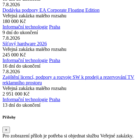
7.8.2026
Dodávka podpory EA Corporate Floating Edition
Veřejná zakázka malého rozsahu
180 000 Kč
Informační technologie
Praha
9 dní do ukončení
7.8.2026
Síťový hardware 2026
Veřejná zakázka malého rozsahu
245 000 Kč
Informační technologie
Praha
16 dní do ukončení
7.8.2026
Zajištění licencí, podpory a rozvoje SW k prodeji a rezervování TV
reklamního prostoru
Veřejná zakázka malého rozsahu
2 951 000 Kč
Informační technologie
Praha
13 dní do ukončení
Přílohy
×
Pro zobrazení příloh je potřeba si objednat službu Veřejné zakázky.