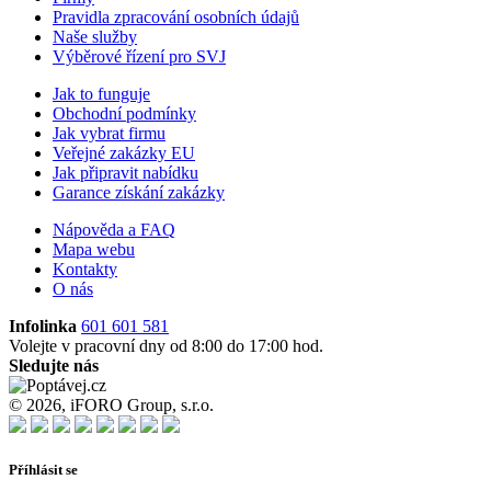
Pravidla zpracování osobních údajů
Naše služby
Výběrové řízení pro SVJ
Jak to funguje
Obchodní podmínky
Jak vybrat firmu
Veřejné zakázky EU
Jak připravit nabídku
Garance získání zakázky
Nápověda a FAQ
Mapa webu
Kontakty
O nás
Infolinka
601 601 581
Volejte v pracovní dny od 8:00 do 17:00 hod.
Sledujte nás
© 2026, iFORO Group, s.r.o.
Příhlásit se