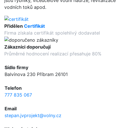
jsou rybníky, víceúčelové vodní nádrže, revitalizace
vodních toků apod.
Přidělen
Certifikát
Firma získala certifikát spolehlivý dodavatel
Zákazníci doporučují
Průměrné hodnocení realizací přesahuje 80%
Sídlo firmy
Balvínova 230 Příbram 26101
Telefon
777 835 067
Email
stepan.jvprojekt@volny.cz