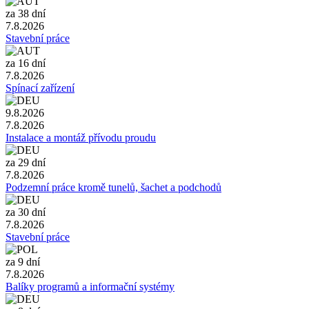
za 38 dní
7.8.2026
Stavební práce
za 16 dní
7.8.2026
Spínací zařízení
9.8.2026
7.8.2026
Instalace a montáž přívodu proudu
za 29 dní
7.8.2026
Podzemní práce kromě tunelů, šachet a podchodů
za 30 dní
7.8.2026
Stavební práce
za 9 dní
7.8.2026
Balíky programů a informační systémy