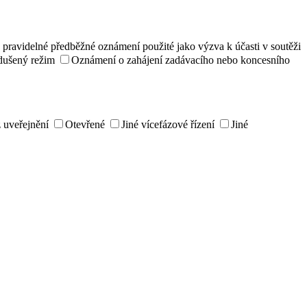
pravidelné předběžné oznámení použité jako výzva k účasti v soutěži
dušený režim
Oznámení o zahájení zadávacího nebo koncesního
z uveřejnění
Otevřené
Jiné vícefázové řízení
Jiné