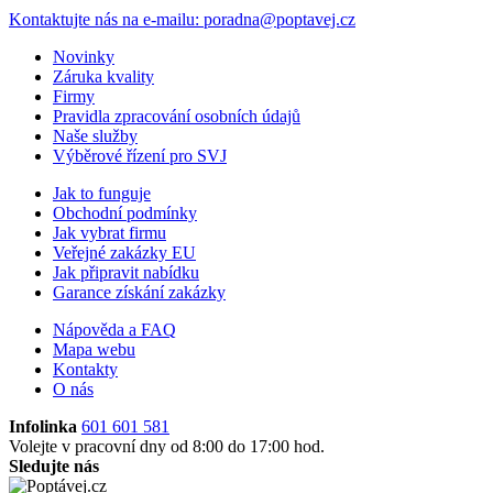
Kontaktujte nás
na e-mailu: poradna@poptavej.cz
Novinky
Záruka kvality
Firmy
Pravidla zpracování osobních údajů
Naše služby
Výběrové řízení pro SVJ
Jak to funguje
Obchodní podmínky
Jak vybrat firmu
Veřejné zakázky EU
Jak připravit nabídku
Garance získání zakázky
Nápověda a FAQ
Mapa webu
Kontakty
O nás
Infolinka
601 601 581
Volejte v pracovní dny od 8:00 do 17:00 hod.
Sledujte nás