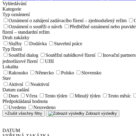
Vyhledávání
Kategorie
Typ oznámení
Oznámení o zahájení zadávacího řízení – zjednodušený režim
O
Oznámení o soutěži o návrh
Předběžné oznámení nebo pravidel
řízení – standardní režim
Druh zakázky
Služby
Dodávka
Stavební práce
Typ řízení
Soutěžní dialog
Soutěžní nabídkové řízení
Inovační partners
jednofázové řízení
Užší
Lokalita
Rakousko
Německo
Polsko
Slovensko
Stav
Aktivní
Neaktivní
Datum zadání
Dnes
Včera
Tento týden
Minulý týden
Tento měsíc
Předpokládaná hodnota
Uvedeno
Neuvedeno
×
Zrušit všechny filtry
Zobrazit výsledky
DATUM
VEŘEJNÁ ZAKÁZKA