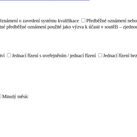
známení o zavedení systému kvalifikace
Předběžné oznámení nebo 
né předběžné oznámení použité jako výzva k účasti v soutěži – zjedno
tví
Jednací řízení s uveřejněním / jednací řízení
Jednací řízení be
Minulý měsíc