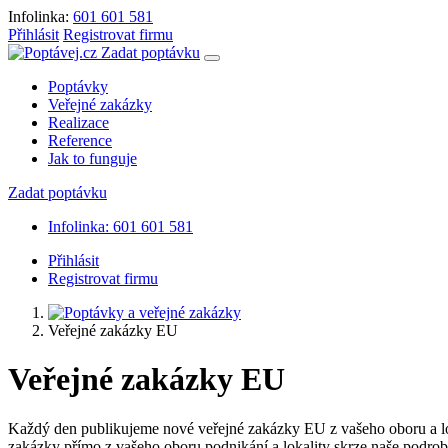
Infolinka:
601 601 581
Přihlásit
Registrovat firmu
Zadat poptávku
Poptávky
Veřejné zakázky
Realizace
Reference
Jak to funguje
Zadat poptávku
Infolinka: 601 601 581
Přihlásit
Registrovat firmu
Veřejné zakázky EU
Veřejné zakázky EU
Každý den publikujeme nové veřejné zakázky EU z vašeho oboru a lok
zakázky přímo z vašeho oboru podnikání a lokality skrze naše podro