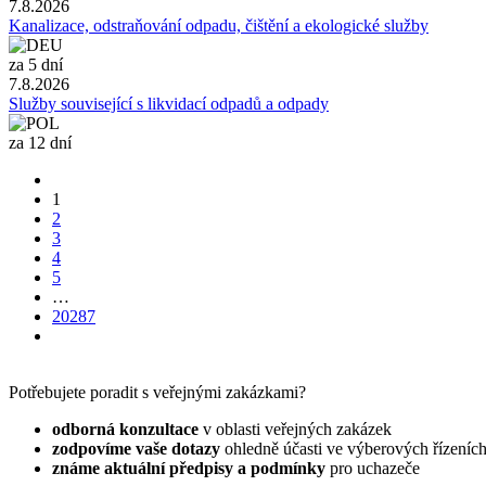
7.8.2026
Kanalizace, odstraňování odpadu, čištění a ekologické služby
za 5 dní
7.8.2026
Služby související s likvidací odpadů a odpady
za 12 dní
1
2
3
4
5
…
20287
Potřebujete poradit s veřejnými zakázkami?
odborná konzultace
v oblasti veřejných zakázek
zodpovíme vaše dotazy
ohledně účasti ve výberových řízeníc
známe aktuální předpisy a podmínky
pro uchazeče