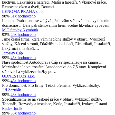
kuchyní, Lakýrníci a natěrači, Malíři a tapetáři, Výkopové práce,
Renovace oken a dveří, Bourací…
LENOMA PRAHA s.r.o.
98%
51x hodnoceno
Lenoma Praha s.r.o. se zabývá především stěhováním a vyklízením
domácností. Dále pak stěhováním firem včetně likvidace vybavení.
M.T Stavby Nymburk
93%
46x hodnoceno
Jsme česká firma, která vám nabídne služby v oblasti: Vyklízecí
služby, Kácení stromů, Dlaždiči a obkladači, Elektrikáři, Instalatéři,
Lakýrníci a natěrači,…
Jaroslav Čáp
99%
45x hodnoceno
Naše společnost Autodoprava Čáp se specializuje na činnosti:
Mezinárodní a vnitrostátní Autodoprava do 7,5 tuny. Komplexní
stěhovací a vyklízecí služby po…
ODNESTO.cz s.r.o.
99%
43x hodnoceno
Pro domácnost, Pro firmy, Těžká břemena, Vyklízecí služby.
Jiří Zezulák
99%
43x hodnoceno
Specializujeme se na veškeré práce v oblasti Vyklízecí služby,
Topenáři, Rozvody a instalace, Kotle, Instalatéři, Izolace, Ostatní.
Radek Jurák
99%
38x hodnoceno