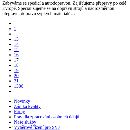
Zabýváme se spedicí a autodopravou. Zajišťujeme přepravy po celé
Evropě. Specializujeme se na dopravu strojů a nadrozměrnou
přepravu, dopravu sypkých materiálů…
1
…
13
14
15
16
17
18
19
20
21
1386
Novinky
Záruka kvality
Firmy
Pravidla zpracování osobních údajů
Naše služby
Výběrové řízení pro SVJ