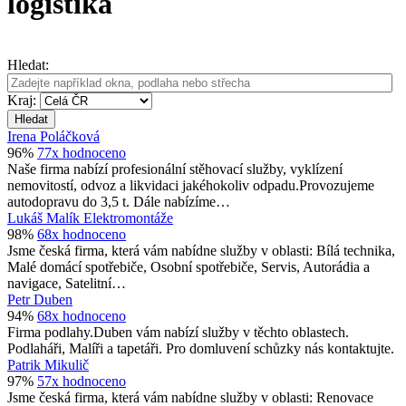
logistika
Hledat:
Kraj:
Hledat
Irena Poláčková
96%
77x hodnoceno
Naše firma nabízí profesionální stěhovací služby, vyklízení
nemovitostí, odvoz a likvidaci jakéhokoliv odpadu.Provozujeme
autodopravu do 3,5 t. Dále nabízíme…
Lukáš Malík Elektromontáže
98%
68x hodnoceno
Jsme česká firma, která vám nabídne služby v oblasti: Bílá technika,
Malé domácí spotřebiče, Osobní spotřebiče, Servis, Autorádia a
navigace, Satelitní…
Petr Duben
94%
68x hodnoceno
Firma podlahy.Duben vám nabízí služby v těchto oblastech.
Podlaháři, Malíři a tapetáři. Pro domluvení schůzky nás kontaktujte.
Patrik Mikulič
97%
57x hodnoceno
Jsme česká firma, která vám nabídne služby v oblasti: Renovace