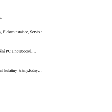
y.
 Elektroinstalace, Servis a…
ištění PC a notebooků,…
ání kulatiny- trámy,fošny…