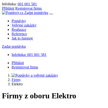
Infolinka:
601 601 581
Přihlásit
Registrovat firmu
Zadat poptávku
Poptávky
Veřejné zakázky
Realizace
Reference
Jak to funguje
Zadat poptávku
Infolinka: 601 601 581
Přihlásit
Registrovat firmu
Firmy
Elektro
Firmy z oboru Elektro