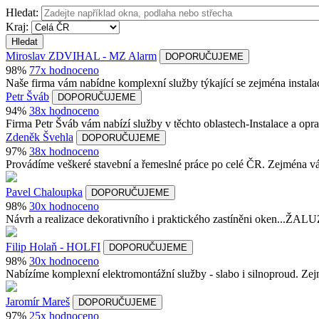
Hledat:
Kraj:
Hledat
Miroslav ZDVIHAL - MZ Alarm
DOPORUČUJEME
98%
77x hodnoceno
Naše firma vám nabídne komplexní služby týkající se zejména instala
Petr Šváb
DOPORUČUJEME
94%
38x hodnoceno
Firma Petr Šváb vám nabízí služby v těchto oblastech-Instalace a o
Zdeněk Švehla
DOPORUČUJEME
97%
38x hodnoceno
Provádíme veškeré stavební a řemeslné práce po celé ČR. Zejména vám
Pavel Chaloupka
DOPORUČUJEME
98%
30x hodnoceno
Návrh a realizace dekorativního i praktického zastíněni
Filip Holaň - HOLFI
DOPORUČUJEME
98%
30x hodnoceno
Nabízíme komplexní elektromontážní služby - slabo i silnoproud. Z
Jaromír Mareš
DOPORUČUJEME
97%
25x hodnoceno