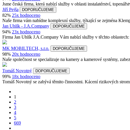
Jsme česká firma, která nabízí služby v oblasti instalatérství, topenářstv
Jiří Pejša
DOPORUČUJEME
82%
25x hodnoceno
Naše firma vám nabídne komplexní služby, týkající se zejména Klempí
Jan Uhlík - J.A.Company
DOPORUČUJEME
94%
23x hodnoceno
Firma Jan Uhlík J.A.Company Vám nabízí služby v těchto oblastech:
MK MOBILTECH, s.r.o.
DOPORUČUJEME
98%
20x hodnoceno
Naše společnost se specializuje na kamery a kamerové systémy, zabez
Tomáš Novotný
DOPORUČUJEME
99%
18x hodnoceno
Tomáš Novotný se zabývá těmito činnostmi. Kácení rizikových strom
1
2
3
4
5
669