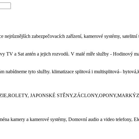
ce nejrůznějších zabezpečovacích zařízení, kamerové systémy, satelitní
pravy TV a Sat antén a jejich rozvodů. V malé míře služby - Hodinový
 nabídneme tyto služby. klimatizace splitová i multisplitová– bytová
 oken...ŽALUZIE,ROLETY, JAPONSKÉ STĚNY,ZÁCLONY,OPONY,MARK
ejména kamery a kamerové systémy, Domovní audio a video telefony, 