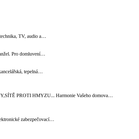
 technika, TV, audio a…
 manžel. Pro domluvení…
,kancelářská, tepelná…
ÝZY,SÍTĚ PROTI HMYZU... Harmonie Vašeho domova…
Elektronické zabezpečovací…