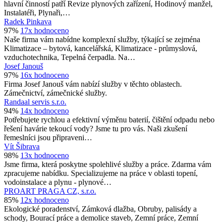
hlavní činností patří Revize plynových zařízení, Hodinový manžel,
Instalatéři, Plynaři,…
Radek Pinkava
97%
17x hodnoceno
Naše firma vám nabídne komplexní služby, týkající se zejména
Klimatizace – bytová, kancelářská, Klimatizace - průmyslová,
vzduchotechnika, Tepelná čerpadla. Na…
Josef Janouš
97%
16x hodnoceno
Firma Josef Janouš vám nabízí služby v těchto oblastech.
Zámečnictví, zámečnické služby.
Randaal servis s.r.o.
94%
14x hodnoceno
Potřebujete rychlou a efektivní výměnu baterií, čištění odpadu nebo
řešení havárie tekoucí vody? Jsme tu pro vás. Naši zkušení
řemeslníci jsou připraveni…
Vít Šibrava
98%
13x hodnoceno
Jsme firma, která poskytne spolehlivé služby a práce. Zdarma vám
zpracujeme nabídku. Specializujeme na práce v oblasti topení,
vodoinstalace a plynu - plynové…
PROART PRAGA CZ, s.r.o.
85%
12x hodnoceno
Ekologické poradenství, Zámková dlažba, Obruby, palisády a
schody, Bourací práce a demolice staveb, Zemní práce, Zemní