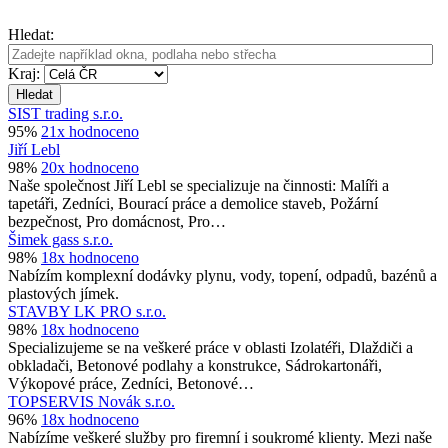
Hledat:
Kraj:
Hledat
SIST trading s.r.o.
95%
21x hodnoceno
Jiří Lebl
98%
20x hodnoceno
Naše společnost Jiří Lebl se specializuje na činnosti: Malíři a
tapetáři, Zedníci, Bourací práce a demolice staveb, Požární
bezpečnost, Pro domácnost, Pro…
Šimek gass s.r.o.
98%
18x hodnoceno
Nabízím komplexní dodávky plynu, vody, topení, odpadů, bazénů a
plastových jímek.
STAVBY LK PRO s.r.o.
98%
18x hodnoceno
Specializujeme se na veškeré práce v oblasti Izolatéři, Dlaždiči a
obkladači, Betonové podlahy a konstrukce, Sádrokartonáři,
Výkopové práce, Zedníci, Betonové…
TOPSERVIS Novák s.r.o.
96%
18x hodnoceno
Nabízíme veškeré služby pro firemní i soukromé klienty. Mezi naše