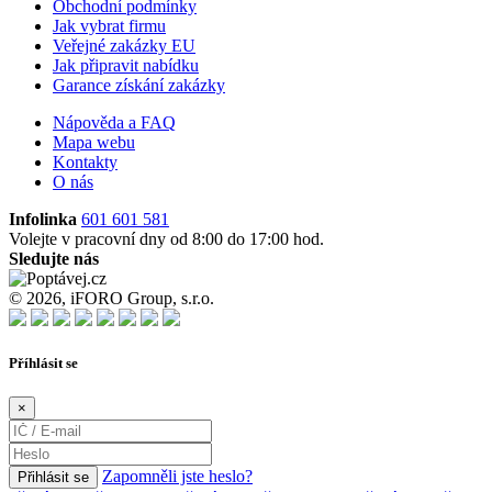
Obchodní podmínky
Jak vybrat firmu
Veřejné zakázky EU
Jak připravit nabídku
Garance získání zakázky
Nápověda a FAQ
Mapa webu
Kontakty
O nás
Infolinka
601 601 581
Volejte v pracovní dny od 8:00 do 17:00 hod.
Sledujte nás
© 2026, iFORO Group, s.r.o.
Příhlásit se
×
Zapomněli jste heslo?
Přihlásit se