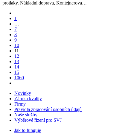
protlaky. Nákladní doprava, Kontejnerova…
1
…
7
8
9
10
11
12
13
14
15
1060
Novinky
Záruka kvality
Firmy
Pravidla zpracování osobních údajů
Naše služby
Výběrové řízení pro SVJ
Jak to funguje