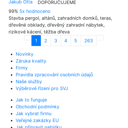
Jakub Otta
DOPORUČUJEME
99%
5x hodnoceno
Stavba pergol, altánů, zahradních domků, teras,
dřevěné obklady, dřevěný zahradní nábytek,
rizikové kácení, těžba dřeva
1
2
3
4
5
263
Novinky
Záruka kvality
Firmy
Pravidla zpracování osobních údajů
Naše služby
Výběrové řízení pro SVJ
Jak to funguje
Obchodní podmínky
Jak vybrat firmu
Veřejné zakázky EU
Jak připravit nabídku