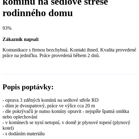
komínů na sedlové střeše
rodinného domu
93%
Zákazník napsal:
Komunikace s firmou bezchybná. Kontakt ihned. Kvalita provedené
práce na jedničku. Práce provedená během 2 dnů.
Popis poptávky:
- oprava 3 zděných komínů na sedlové střeše RD
- dům je dvoupatrový, práce ve výšce cca 20 m
- dle pokrývačů je nutno komíny opravit - nejspíše špatná omítka
nebo oplechování
- v komínech se nyní netopní, v domě je plynové topení (plynový
kotel)
- s dodáním materiálu