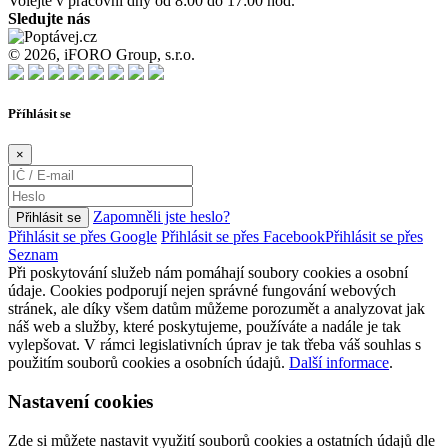
Volejte v pracovní dny od 8:00 do 17:00 hod.
Sledujte nás
© 2026, iFORO Group, s.r.o.
Příhlásit se
×
Zapomněli jste heslo?
Přihlásit se
Přihlásit se přes Google
Přihlásit se přes Facebook
Přihlásit se přes
Seznam
Při poskytování služeb nám pomáhají soubory cookies a osobní
údaje. Cookies podporují nejen správné fungování webových
stránek, ale díky všem datům můžeme porozumět a analyzovat jak
náš web a služby, které poskytujeme, používáte a nadále je tak
vylepšovat. V rámci legislativních úprav je tak třeba váš souhlas s
použitím souborů cookies a osobních údajů.
Další informace
.
Nastavení cookies
Zde si můžete nastavit využití souborů cookies a ostatních údajů dle