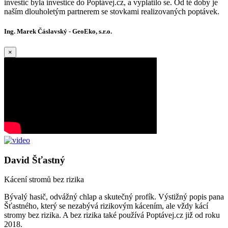
investic byla investice do Poptávej.cz, a vyplatilo se. Od té doby je
naším dlouholetým partnerem se stovkami realizovaných poptávek.
Ing. Marek Čáslavský - GeoEko, s.r.o.
×
David Šťastný
Kácení stromů bez rizika
Bývalý hasič, odvážný chlap a skutečný profík. Výstižný popis pana
Šťastného, který se nezabývá rizikovým kácením, ale vždy kácí
stromy bez rizika. A bez rizika také používá Poptávej.cz již od roku
2018.