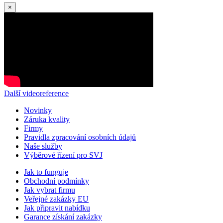
×
Další videoreference
Novinky
Záruka kvality
Firmy
Pravidla zpracování osobních údajů
Naše služby
Výběrové řízení pro SVJ
Jak to funguje
Obchodní podmínky
Jak vybrat firmu
Veřejné zakázky EU
Jak připravit nabídku
Garance získání zakázky