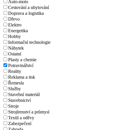
Auto-moto
Cestování a ubytování
Doprava a logistika
Dřevo
Elektro
Energetika
Hobby
Informační technologie
Nábytek
Ostatní
Plasty a chemie
Potravinářství
Reality
Reklama a tisk
Řemesla
Služby
Stavební materiál
Stavebnictví
Stroje
Strojírenství a průmysl
Textil a oděvy
Zabezpečení
Zahrada