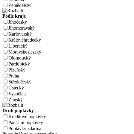
Zemědělství
Podle kraje
Jihočeský
Jihomoravský
Karlovarský
Královéhradecký
Liberecký
Moravskoslezský
Olomoucký
Pardubický
Plzeňský
Praha
Středočeský
Ústecký
Vysočina
Zlínský
Druh poptávky
Kreditové poptávky
Paušální poptávky
Poptávky zdarma
Potravinářství
×
smazat vše
×