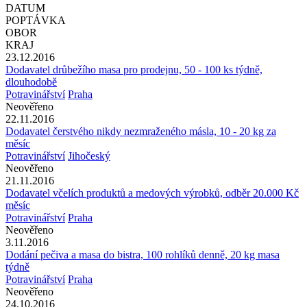
DATUM
POPTÁVKA
OBOR
KRAJ
23.12.2016
Dodavatel drůbežího masa pro prodejnu, 50 - 100 ks týdně,
dlouhodobě
Potravinářství
Praha
Neověřeno
22.11.2016
Dodavatel čerstvého nikdy nezmraženého másla, 10 - 20 kg za
měsíc
Potravinářství
Jihočeský
Neověřeno
21.11.2016
Dodavatel včelích produktů a medových výrobků, odběr 20.000 Kč
měsíc
Potravinářství
Praha
Neověřeno
3.11.2016
Dodání pečiva a masa do bistra, 100 rohlíků denně, 20 kg masa
týdně
Potravinářství
Praha
Neověřeno
24.10.2016