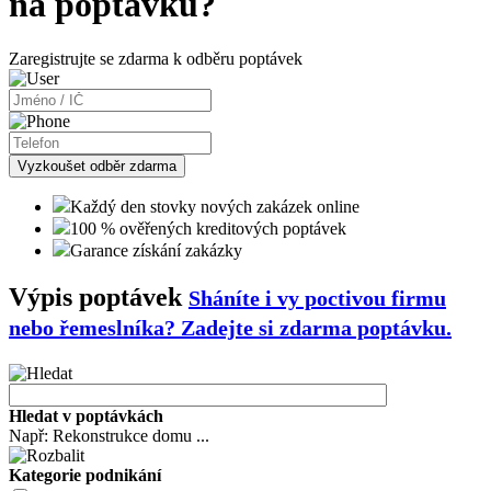
na poptávku?
Zaregistrujte se zdarma k odběru poptávek
Vyzkoušet odběr zdarma
Každý den stovky nových zakázek online
100 % ověřených kreditových poptávek
Garance získání zakázky
Výpis poptávek
Sháníte i vy poctivou firmu
nebo řemeslníka?
Zadejte si zdarma poptávku.
Hledat v poptávkách
Např: Rekonstrukce domu ...
Kategorie podnikání