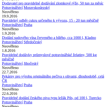
Dodavatel pro pravidelné dodávání zlomkové rýže, 50 tun za měsíc
Potravinářství
Moravskoslezský
Neověřeno
19.9.2016
Pravidelný odběr cukru určeného k vývozu, 15 - 20 tun měsíčně
Potravinářství
Praha
Neověřeno
1.9.2016
Dodání sudového vína červeného a bílého, cca 1000 l, Kladno
Potravinářství
Středočeský
Neověřeno
1.8.2016
Pravidelné dodávky průmyslové potravinářské želatiny, 500 kg
měsíčně
Potravinářství
Jihočeský
Neověřeno
22.7.2016
Pekárny pro výrobu originálního pečiva s olivami, dlouhodobě, celá
ČR
Potravinářství
Praha
Neověřeno
22.6.2016
Pravidelné dodání českého piva typu ležák Pils, od 100 l, Turecko
Potravinářství
Praha
Neověřeno