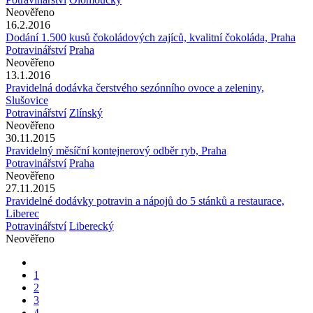
Neověřeno
16.2.2016
Dodání 1.500 kusů čokoládových zajíců, kvalitní čokoláda, Praha
Potravinářství
Praha
Neověřeno
13.1.2016
Pravidelná dodávka čerstvého sezónního ovoce a zeleniny,
Slušovice
Potravinářství
Zlínský
Neověřeno
30.11.2015
Pravidelný měsíční kontejnerový odběr ryb, Praha
Potravinářství
Praha
Neověřeno
27.11.2015
Pravidelné dodávky potravin a nápojů do 5 stánků a restaurace,
Liberec
Potravinářství
Liberecký
Neověřeno
1
2
3
4