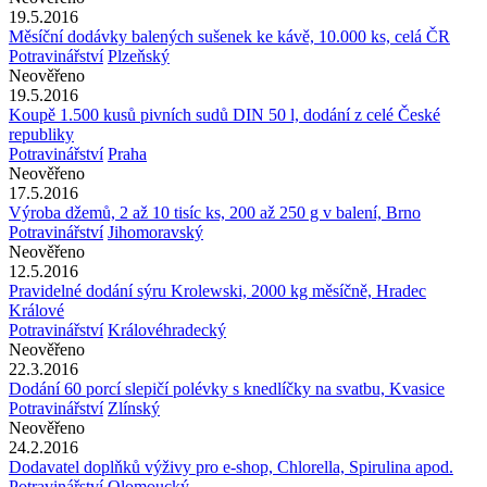
19.5.2016
Měsíční dodávky balených sušenek ke kávě, 10.000 ks, celá ČR
Potravinářství
Plzeňský
Neověřeno
19.5.2016
Koupě 1.500 kusů pivních sudů DIN 50 l, dodání z celé České
republiky
Potravinářství
Praha
Neověřeno
17.5.2016
Výroba džemů, 2 až 10 tisíc ks, 200 až 250 g v balení, Brno
Potravinářství
Jihomoravský
Neověřeno
12.5.2016
Pravidelné dodání sýru Krolewski, 2000 kg měsíčně, Hradec
Králové
Potravinářství
Královéhradecký
Neověřeno
22.3.2016
Dodání 60 porcí slepičí polévky s knedlíčky na svatbu, Kvasice
Potravinářství
Zlínský
Neověřeno
24.2.2016
Dodavatel doplňků výživy pro e-shop, Chlorella, Spirulina apod.
Potravinářství
Olomoucký