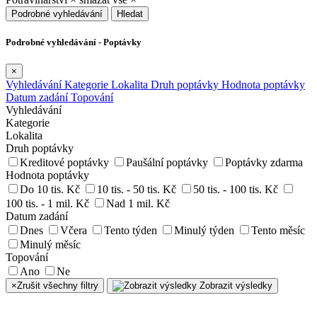
Podrobné vyhledávání
Hledat
Podrobné vyhledávání - Poptávky
×
Vyhledávání
Kategorie
Lokalita
Druh poptávky
Hodnota poptávky
Datum zadání
Topování
Vyhledávání
Kategorie
Lokalita
Druh poptávky
Kreditové poptávky
Paušální poptávky
Poptávky zdarma
Hodnota poptávky
Do 10 tis. Kč
10 tis. - 50 tis. Kč
50 tis. - 100 tis. Kč
100 tis. - 1 mil. Kč
Nad 1 mil. Kč
Datum zadání
Dnes
Včera
Tento týden
Minulý týden
Tento měsíc
Minulý měsíc
Topování
Ano
Ne
×
Zrušit všechny filtry
Zobrazit výsledky