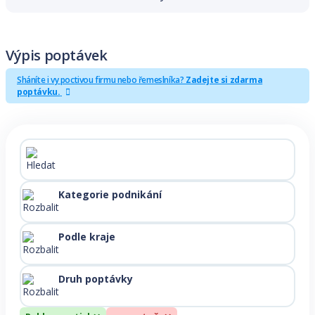
Výpis poptávek
Sháníte i vy poctivou firmu nebo řemeslníka?
Zadejte si zdarma
poptávku.
Kategorie podnikání
Podle kraje
Druh poptávky