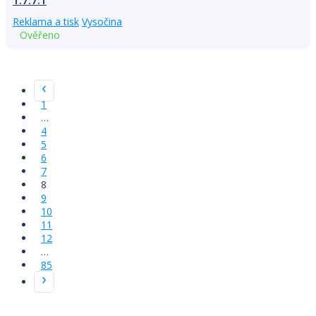
1.7.7.1
Reklama a tisk
Vysočina
Ověřeno
1
…
4
5
6
7
8
9
10
11
12
…
85