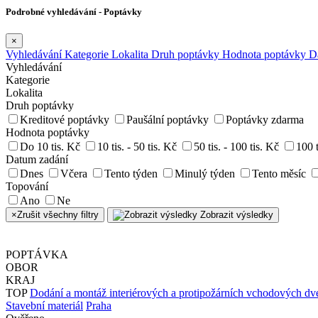
Podrobné vyhledávání - Poptávky
×
Vyhledávání
Kategorie
Lokalita
Druh poptávky
Hodnota poptávky
D
Vyhledávání
Kategorie
Lokalita
Druh poptávky
Kreditové poptávky
Paušální poptávky
Poptávky zdarma
Hodnota poptávky
Do 10 tis. Kč
10 tis. - 50 tis. Kč
50 tis. - 100 tis. Kč
100 t
Datum zadání
Dnes
Včera
Tento týden
Minulý týden
Tento měsíc
Topování
Ano
Ne
×
Zrušit všechny filtry
Zobrazit výsledky
POPTÁVKA
OBOR
KRAJ
TOP
Dodání a montáž interiérových a protipožárních vchodových dve
Stavební materiál
Praha