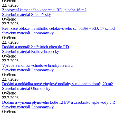
Ověřeno
22.7.2026
Zhotovení kamenného koberce u RD, plocha 16 m2
Stavební materiál
Středočeský
Ověřeno
22.7.2026
Realizace obložení vnitřního celokovového schodiště v RD, 17 scho
Stavební materiál
Jihomoravský
Ověřeno
22.7.2026
Dodání a montáž 2 střešních oken do RD
Stavební materiál
Královéhradecký
Ověřeno
22.7.2026
Výroba a montáž vchodové branky na míru
Stavební materiál
Jihomoravský
Ověřeno
22.7.2026
Dodání a pokládka nové vinylové podlahy v rodinném domě, 20 m2
Stavební materiál
Olomoucký
Ověřeno
22.7.2026
Dodání a výměna plynového kotle 12 kW a zásobníku teplé vody v 
Stavební materiál
Jihomoravský
Ověřeno