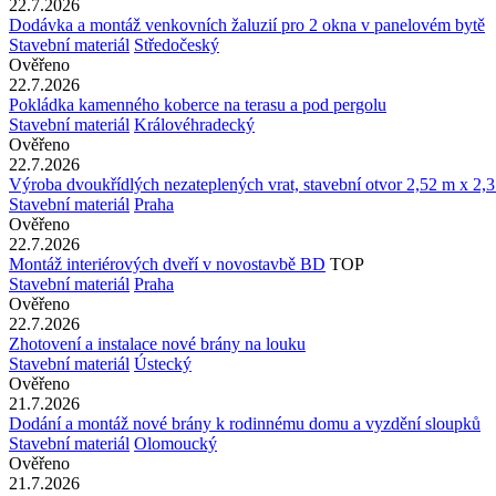
22.7.2026
Dodávka a montáž venkovních žaluzií pro 2 okna v panelovém bytě
Stavební materiál
Středočeský
Ověřeno
22.7.2026
Pokládka kamenného koberce na terasu a pod pergolu
Stavební materiál
Královéhradecký
Ověřeno
22.7.2026
Výroba dvoukřídlých nezateplených vrat, stavební otvor 2,52 m x 2,
Stavební materiál
Praha
Ověřeno
22.7.2026
Montáž interiérových dveří v novostavbě BD
TOP
Stavební materiál
Praha
Ověřeno
22.7.2026
Zhotovení a instalace nové brány na louku
Stavební materiál
Ústecký
Ověřeno
21.7.2026
Dodání a montáž nové brány k rodinnému domu a vyzdění sloupků
Stavební materiál
Olomoucký
Ověřeno
21.7.2026