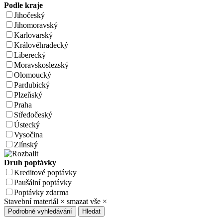
Podle kraje
Jihočeský
Jihomoravský
Karlovarský
Královéhradecký
Liberecký
Moravskoslezský
Olomoucký
Pardubický
Plzeňský
Praha
Středočeský
Ústecký
Vysočina
Zlínský
Druh poptávky
Kreditové poptávky
Paušální poptávky
Poptávky zdarma
Stavební materiál
×
smazat vše
×
Podrobné vyhledávání
Hledat