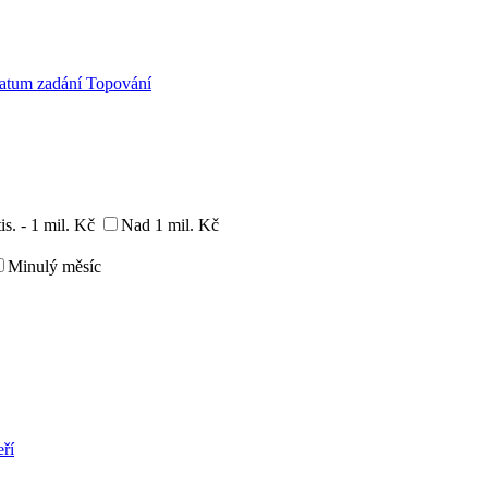
atum zadání
Topování
is. - 1 mil. Kč
Nad 1 mil. Kč
Minulý měsíc
ří