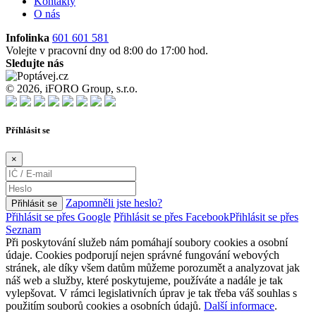
Kontakty
O nás
Infolinka
601 601 581
Volejte v pracovní dny od 8:00 do 17:00 hod.
Sledujte nás
© 2026, iFORO Group, s.r.o.
Příhlásit se
×
Zapomněli jste heslo?
Přihlásit se
Přihlásit se přes Google
Přihlásit se přes Facebook
Přihlásit se přes
Seznam
Při poskytování služeb nám pomáhají soubory cookies a osobní
údaje. Cookies podporují nejen správné fungování webových
stránek, ale díky všem datům můžeme porozumět a analyzovat jak
náš web a služby, které poskytujeme, používáte a nadále je tak
vylepšovat. V rámci legislativních úprav je tak třeba váš souhlas s
použitím souborů cookies a osobních údajů.
Další informace
.