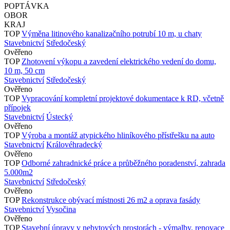
POPTÁVKA
OBOR
KRAJ
TOP
Výměna litinového kanalizačního potrubí 10 m, u chaty
Stavebnictví
Středočeský
Ověřeno
TOP
Zhotovení výkopu a zavedení elektrického vedení do domu,
10 m, 50 cm
Stavebnictví
Středočeský
Ověřeno
TOP
Vypracování kompletní projektové dokumentace k RD, včetně
přípojek
Stavebnictví
Ústecký
Ověřeno
TOP
Výroba a montáž atypického hliníkového přístřešku na auto
Stavebnictví
Královéhradecký
Ověřeno
TOP
Odborné zahradnické práce a průběžného poradenství, zahrada
5.000m2
Stavebnictví
Středočeský
Ověřeno
TOP
Rekonstrukce obývací místnosti 26 m2 a oprava fasády
Stavebnictví
Vysočina
Ověřeno
TOP
Stavební úpravy v nebytových prostorách - výmalby, renovace