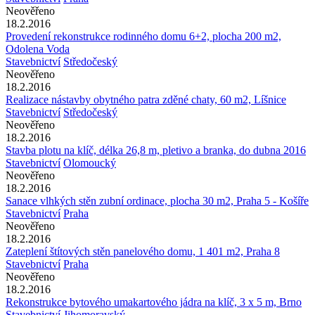
Neověřeno
18.2.2016
Provedení rekonstrukce rodinného domu 6+2, plocha 200 m2,
Odolena Voda
Stavebnictví
Středočeský
Neověřeno
18.2.2016
Realizace nástavby obytného patra zděné chaty, 60 m2, Líšnice
Stavebnictví
Středočeský
Neověřeno
18.2.2016
Stavba plotu na klíč, délka 26,8 m, pletivo a branka, do dubna 2016
Stavebnictví
Olomoucký
Neověřeno
18.2.2016
Sanace vlhkých stěn zubní ordinace, plocha 30 m2, Praha 5 - Košíře
Stavebnictví
Praha
Neověřeno
18.2.2016
Zateplení štítových stěn panelového domu, 1 401 m2, Praha 8
Stavebnictví
Praha
Neověřeno
18.2.2016
Rekonstrukce bytového umakartového jádra na klíč, 3 x 5 m, Brno
Stavebnictví
Jihomoravský