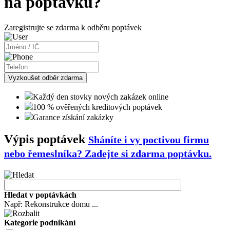
na poptávku?
Zaregistrujte se zdarma k odběru poptávek
Vyzkoušet odběr zdarma
Každý den stovky nových zakázek online
100 % ověřených kreditových poptávek
Garance získání zakázky
Výpis poptávek
Sháníte i vy poctivou firmu
nebo řemeslníka?
Zadejte si zdarma poptávku.
Hledat v poptávkách
Např: Rekonstrukce domu ...
Kategorie podnikání