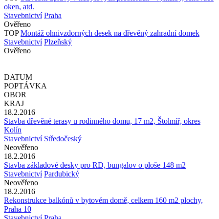
oken, atd.
Stavebnictví
Praha
Ověřeno
TOP
Montáž ohnivzdorných desek na dřevěný zahradní domek
Stavebnictví
Plzeňský
Ověřeno
DATUM
POPTÁVKA
OBOR
KRAJ
18.2.2016
Stavba dřevěné terasy u rodinného domu, 17 m2, Štolmíř, okres
Kolín
Stavebnictví
Středočeský
Neověřeno
18.2.2016
Stavba základové desky pro RD, bungalov o ploše 148 m2
Stavebnictví
Pardubický
Neověřeno
18.2.2016
Rekonstrukce balkónů v bytovém domě, celkem 160 m2 plochy,
Praha 10
Stavebnictví
Praha