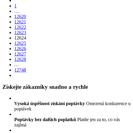
1
…
12620
12621
12622
12623
12624
12625
12626
12627
12628
…
12748
Získejte zákazníky snadno a rychle
Vysoká úspěšnost získání poptávky
Omezená konkurence u
poptávek
Poptávky bez dalších poplatků
Platíte jen za to, co vás
zajímá