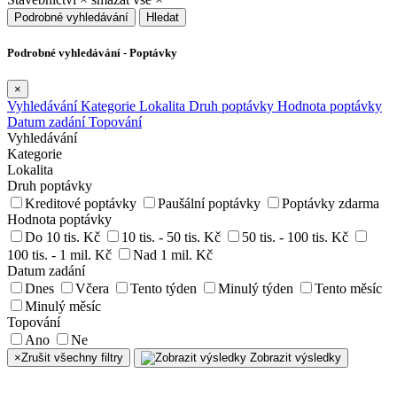
Podrobné vyhledávání
Hledat
Podrobné vyhledávání - Poptávky
×
Vyhledávání
Kategorie
Lokalita
Druh poptávky
Hodnota poptávky
Datum zadání
Topování
Vyhledávání
Kategorie
Lokalita
Druh poptávky
Kreditové poptávky
Paušální poptávky
Poptávky zdarma
Hodnota poptávky
Do 10 tis. Kč
10 tis. - 50 tis. Kč
50 tis. - 100 tis. Kč
100 tis. - 1 mil. Kč
Nad 1 mil. Kč
Datum zadání
Dnes
Včera
Tento týden
Minulý týden
Tento měsíc
Minulý měsíc
Topování
Ano
Ne
×
Zrušit všechny filtry
Zobrazit výsledky