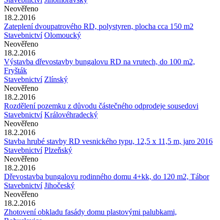
Neověřeno
18.2.2016
Zateplení dvoupatrového RD, polystyren, plocha cca 150 m2
Stavebnictví
Olomoucký
Neověřeno
18.2.2016
Výstavba dřevostavby bungalovu RD na vrutech, do 100 m2,
Fryšták
Stavebnictví
Zlínský
Neověřeno
18.2.2016
Rozdělení pozemku z důvodu částečného odprodeje sousedovi
Stavebnictví
Královéhradecký
Neověřeno
18.2.2016
Stavba hrubé stavby RD vesnického typu, 12,5 x 11,5 m, jaro 2016
Stavebnictví
Plzeňský
Neověřeno
18.2.2016
Dřevostavba bungalovu rodinného domu 4+kk, do 120 m2, Tábor
Stavebnictví
Jihočeský
Neověřeno
18.2.2016
Zhotovení obkladu fasády domu plastovými palubkami,