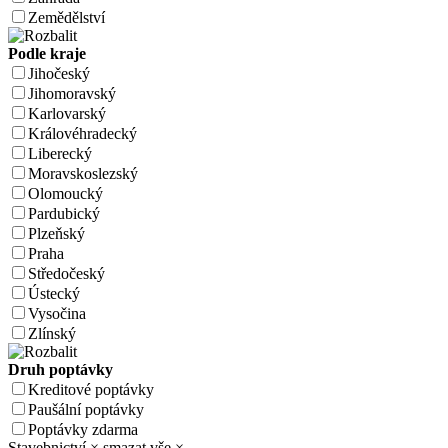
Zemědělství
Podle kraje
Jihočeský
Jihomoravský
Karlovarský
Královéhradecký
Liberecký
Moravskoslezský
Olomoucký
Pardubický
Plzeňský
Praha
Středočeský
Ústecký
Vysočina
Zlínský
Druh poptávky
Kreditové poptávky
Paušální poptávky
Poptávky zdarma
Stavebnictví
×
smazat vše
×