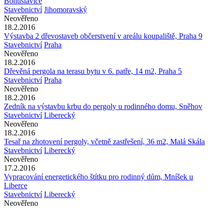
Bohuslavice
Stavebnictví
Jihomoravský
Neověřeno
18.2.2016
Výstavba 2 dřevostaveb občerstvení v areálu koupaliště, Praha 9
Stavebnictví
Praha
Neověřeno
18.2.2016
Dřevěná pergola na terasu bytu v 6. patře, 14 m2, Praha 5
Stavebnictví
Praha
Neověřeno
18.2.2016
Zedník na výstavbu krbu do pergoly u rodinného domu, Sněhov
Stavebnictví
Liberecký
Neověřeno
18.2.2016
Tesař na zhotovení pergoly, včetně zastřešení, 36 m2, Malá Skála
Stavebnictví
Liberecký
Neověřeno
17.2.2016
Vypracování energetického štítku pro rodinný dům, Mníšek u
Liberce
Stavebnictví
Liberecký
Neověřeno