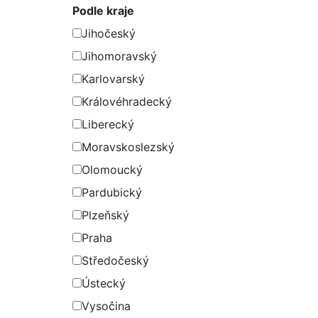
Podle kraje
Jihočeský
Jihomoravský
Karlovarský
Královéhradecký
Liberecký
Moravskoslezský
Olomoucký
Pardubický
Plzeňský
Praha
Středočeský
Ústecký
Vysočina