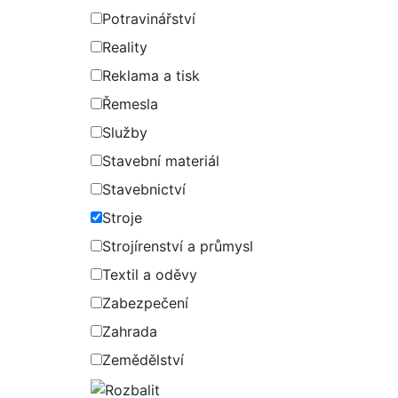
Potravinářství
Reality
Reklama a tisk
Řemesla
Služby
Stavební materiál
Stavebnictví
Stroje
Strojírenství a průmysl
Textil a oděvy
Zabezpečení
Zahrada
Zemědělství