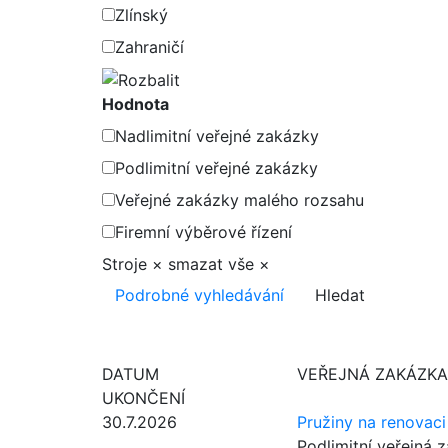
Zlínský
Zahraničí
Hodnota
Nadlimitní veřejné zakázky
Podlimitní veřejné zakázky
Veřejné zakázky malého rozsahu
Firemní výběrové řízení
Stroje
×
smazat vše
×
Podrobné vyhledávání
Hledat
DATUM
VEŘEJNÁ ZAKÁZKA
UKONČENÍ
30.7.2026
Pružiny na renovac
Podlimitní veřejná 