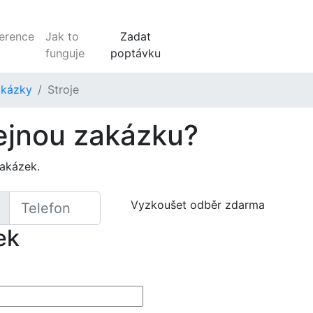
erence
Jak to
Zadat
funguje
poptávku
akázky
Stroje
ejnou zakázku?
zakázek.
Vyzkoušet odběr zdarma
ek