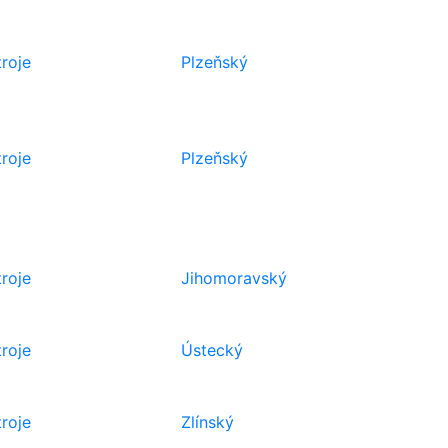
troje
Plzeňský
troje
Plzeňský
troje
Jihomoravský
troje
Ústecký
troje
Zlínský