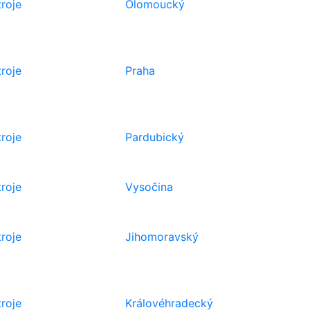
troje
Olomoucký
troje
Praha
troje
Pardubický
troje
Vysočina
troje
Jihomoravský
troje
Královéhradecký