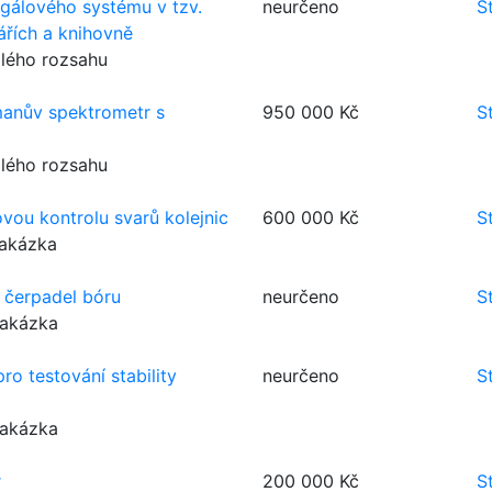
gálového systému v tzv.
neurčeno
S
ářích a knihovně
lého rozsahu
anův spektrometr s
950 000 Kč
S
lého rozsahu
vou kontrolu svarů kolejnic
600 000 Kč
S
zakázka
 čerpadel bóru
neurčeno
S
zakázka
ro testování stability
neurčeno
S
zakázka
r
200 000 Kč
S