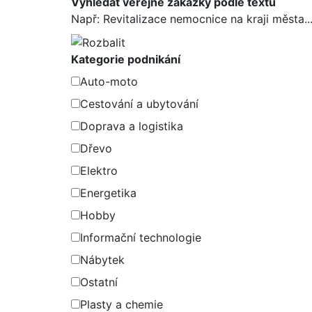
Vyhledat veřejné zakázky podle textu
Např: Revitalizace nemocnice na kraji města..
Kategorie podnikání
Auto-moto
Cestování a ubytování
Doprava a logistika
Dřevo
Elektro
Energetika
Hobby
Informační technologie
Nábytek
Ostatní
Plasty a chemie