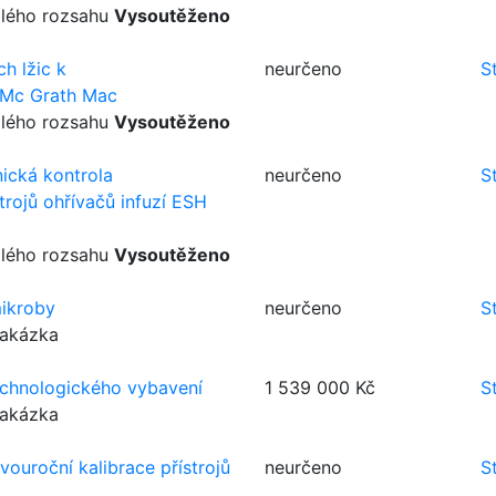
alého rozsahu
Vysoutěženo
h lžic k
neurčeno
S
 Mc Grath Mac
alého rozsahu
Vysoutěženo
ická kontrola
neurčeno
S
trojů ohřívačů infuzí ESH
alého rozsahu
Vysoutěženo
mikroby
neurčeno
S
zakázka
echnologického vybavení
1 539 000 Kč
S
zakázka
vouroční kalibrace přístrojů
neurčeno
S