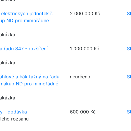
 elektrických jednotek ř.
2 000 000 Kč
S
ákup ND pro mimořádné
zakázka
 řadu 847 - rozšíření
1 000 000 Kč
S
zakázka
táhlové a hák tažný na řadu
neurčeno
S
 nákup ND pro mimořádné
zakázka
ky - dodávka
600 000 Kč
S
lého rozsahu