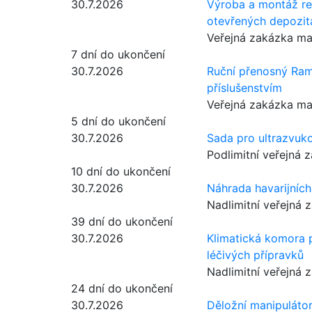
30.7.2026
Výroba a montáž re
otevřených depozit
Veřejná zakázka ma
7 dní do ukončení
30.7.2026
Ruční přenosný Ram
příslušenstvím
Veřejná zakázka ma
5 dní do ukončení
30.7.2026
Sada pro ultrazvuko
Podlimitní veřejná 
10 dní do ukončení
30.7.2026
Náhrada havarijních
Nadlimitní veřejná 
39 dní do ukončení
30.7.2026
Klimatická komora p
léčivých přípravků
Nadlimitní veřejná 
24 dní do ukončení
30.7.2026
Děložní manipuláto