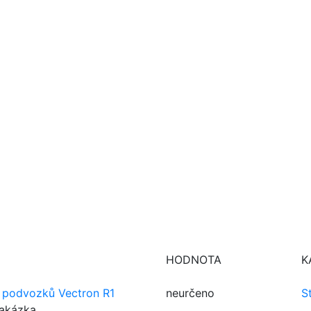
HODNOTA
K
i podvozků Vectron R1
neurčeno
S
zakázka