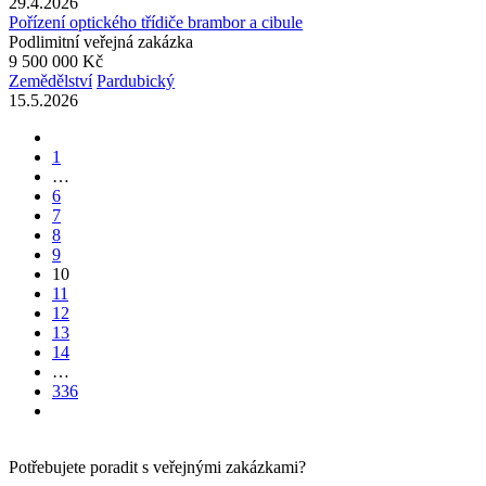
29.4.2026
Pořízení optického třídiče brambor a cibule
Podlimitní veřejná zakázka
9 500 000 Kč
Zemědělství
Pardubický
15.5.2026
1
…
6
7
8
9
10
11
12
13
14
…
336
Potřebujete poradit s veřejnými zakázkami?