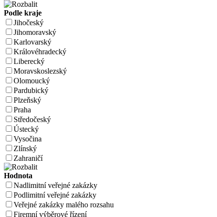
Podle kraje
Jihočeský
Jihomoravský
Karlovarský
Královéhradecký
Liberecký
Moravskoslezský
Olomoucký
Pardubický
Plzeňský
Praha
Středočeský
Ústecký
Vysočina
Zlínský
Zahraničí
Hodnota
Nadlimitní veřejné zakázky
Podlimitní veřejné zakázky
Veřejné zakázky malého rozsahu
Firemní výběrové řízení