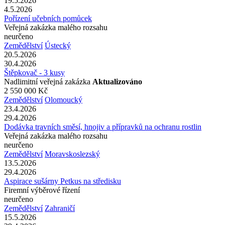
19.5.2026
4.5.2026
Pořízení učebních pomůcek
Veřejná zakázka malého rozsahu
neurčeno
Zemědělství
Ústecký
20.5.2026
30.4.2026
Štěpkovač - 3 kusy
Nadlimitní veřejná zakázka
Aktualizováno
2 550 000 Kč
Zemědělství
Olomoucký
23.4.2026
29.4.2026
Dodávka travních směsí, hnojiv a přípravků na ochranu rostlin
Veřejná zakázka malého rozsahu
neurčeno
Zemědělství
Moravskoslezský
13.5.2026
29.4.2026
Aspirace sušárny Petkus na středisku
Firemní výběrové řízení
neurčeno
Zemědělství
Zahraničí
15.5.2026