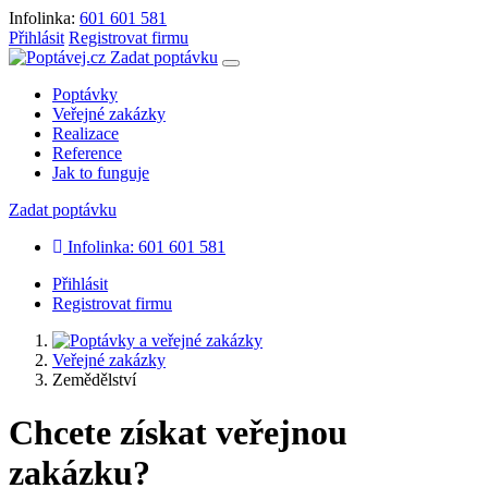
Infolinka:
601 601 581
Přihlásit
Registrovat firmu
Zadat poptávku
Poptávky
Veřejné zakázky
Realizace
Reference
Jak to funguje
Zadat poptávku
Infolinka: 601 601 581
Přihlásit
Registrovat firmu
Veřejné zakázky
Zemědělství
Chcete získat veřejnou
zakázku?