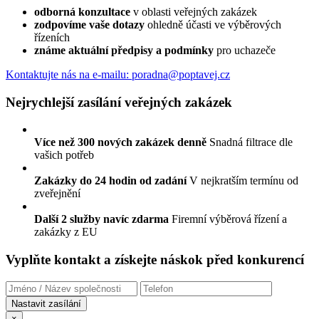
odborná konzultace
v oblasti veřejných zakázek
zodpovíme vaše dotazy
ohledně účasti ve výběrových
řízeních
známe aktuální předpisy a podmínky
pro uchazeče
Kontaktujte nás
na e-mailu: poradna@poptavej.cz
Nejrychlejší zasílání veřejných zakázek
Více než 300 nových zakázek denně
Snadná filtrace dle
vašich potřeb
Zakázky do 24 hodin od zadání
V nejkratším termínu od
zveřejnění
Další 2 služby navíc zdarma
Firemní výběrová řízení a
zakázky z EU
Vyplňte kontakt a získejte náskok před konkurencí
×