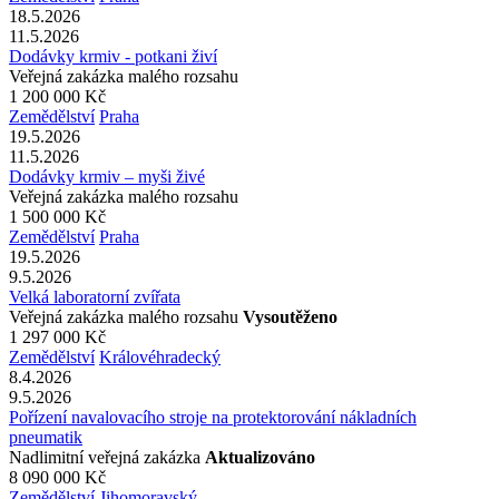
18.5.2026
11.5.2026
Dodávky krmiv - potkani živí
Veřejná zakázka malého rozsahu
1 200 000 Kč
Zemědělství
Praha
19.5.2026
11.5.2026
Dodávky krmiv – myši živé
Veřejná zakázka malého rozsahu
1 500 000 Kč
Zemědělství
Praha
19.5.2026
9.5.2026
Velká laboratorní zvířata
Veřejná zakázka malého rozsahu
Vysoutěženo
1 297 000 Kč
Zemědělství
Královéhradecký
8.4.2026
9.5.2026
Pořízení navalovacího stroje na protektorování nákladních
pneumatik
Nadlimitní veřejná zakázka
Aktualizováno
8 090 000 Kč
Zemědělství
Jihomoravský