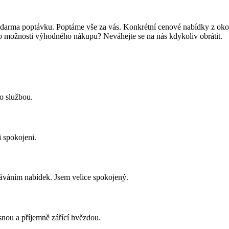
a zdarma poptávku. Poptáme vše za vás. Konkrétní cenové nabídky z oko
bo možnosti výhodného nákupu? Neváhejte se na nás kdykoliv obrátit.
o službou.
i spokojeni.
áváním nabídek. Jsem velice spokojený.
asnou a příjemně zářící hvězdou.