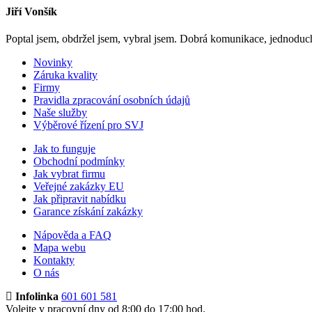
Jiří Vonšík
Poptal jsem, obdržel jsem, vybral jsem. Dobrá komunikace, jednoduchý
Novinky
Záruka kvality
Firmy
Pravidla zpracování osobních údajů
Naše služby
Výběrové řízení pro SVJ
Jak to funguje
Obchodní podmínky
Jak vybrat firmu
Veřejné zakázky EU
Jak připravit nabídku
Garance získání zakázky
Nápověda a FAQ
Mapa webu
Kontakty
O nás
Infolinka
601 601 581
Volejte v pracovní dny od 8:00 do 17:00 hod.