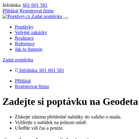
Infolinka:
601 601 581
Přihlásit
Registrovat firmu
Zadat poptávku
Poptávky
Veřejné zakázky
Realizace
Reference
Jak to funguje
Zadat poptávku
Infolinka: 601 601 581
Přihlásit
Registrovat firmu
Zadejte si poptávku na Geodeta
Získejte zdarma přehledné nabídky do vašeho e-mailu.
Vybírejte z nabídek na jednom místě.
Ušetříte váš čas a peníze.