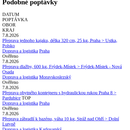
Podobné poptávky
DATUM
POPTÁVKA
OBOR
KRAJ
7.8.2026
Přeprava jednoho kajaku, délka 320 cm, 25 kg, Praha > Ustka,
Polsko
Doprava a logistika
Praha
Ověřeno
7.8.2026
Přeprava dlažby, 600 kg, Frýdek-Místek > Frýdek-Místek - Nová
Osada
Doprava a logistika
Moravskoslezský
Ověřeno
7.8.2026
Přeprava obytného kontejneru s hydraulickou rukou Praha 8 >
Pardubice
TOP
Doprava a logistika
Praha
Ověřeno
7.8.2026
Přeprava zábradlí k bazénu, váha 10 kg, Stráž nad Ohří > Dolní
Lutyně
Doprava a logistika
Karlovarský