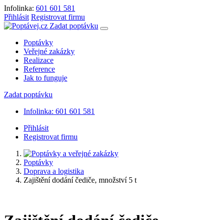
Infolinka:
601 601 581
Přihlásit
Registrovat firmu
Zadat poptávku
Poptávky
Veřejné zakázky
Realizace
Reference
Jak to funguje
Zadat poptávku
Infolinka: 601 601 581
Přihlásit
Registrovat firmu
Poptávky
Doprava a logistika
Zajištění dodání čediče, množství 5 t