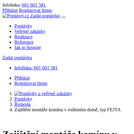
Infolinka:
601 601 581
Přihlásit
Registrovat firmu
Zadat poptávku
Poptávky
Veřejné zakázky
Realizace
Reference
Jak to funguje
Zadat poptávku
Infolinka: 601 601 581
Přihlásit
Registrovat firmu
Poptávky
Řemesla
Zajištění montáže komínu v rodinném domě, typ FEJTA