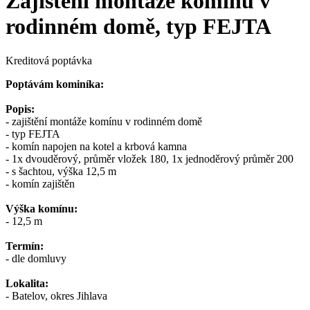
Zajištění montáže komínu v
rodinném domě, typ FEJTA
Kreditová poptávka
Poptávám kominíka:
Popis:
- zajištění montáže komínu v rodinném domě
- typ FEJTA
- komín napojen na kotel a krbová kamna
- 1x dvouděrový, průměr vložek 180, 1x jednoděrový průměr 200
- s šachtou, výška 12,5 m
- komín zajištěn
Výška komínu:
- 12,5 m
Termín:
- dle domluvy
Lokalita:
- Batelov, okres Jihlava