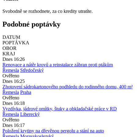
Svobodně se rozhodnete, za co kredity utratíte.
Podobné poptávky
DATUM
POPTÁVKA
OBOR
KRAJ
Dnes 16:26
Renovace a nátěr krovů a reinstalace zábran proti ptákům
Řemesla
Středočeský
Ověřeno
Dnes 16:25
Zhotovení sádrokartonového podhledu do rodinného domu, 400 m²
Řemesla
Praha
Ověřeno
Dnes 16:18
Vyzdívka, jádrové omítky, štuky a obkladačské práce v RD
Řemesla
Liberecký
Ověřeno
Dnes 16:17
Položení krytiny na dřevěnou pergolu a stání na auto
Řemesla
Moravskoslezský