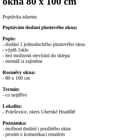
okna 80 x 100 cm
Poptávka zdarma
Poptávám dodání plastového okna:
Popis:
- dodání 1 jednoduchého plastového okna
- výplň 1sklo
- bez možnosti otevírání do sklepa
- montáž si zajistíme
Rozměry okna:
- 80 x 100 cm
Termín:
- co nejdříve
Lokalita:
- Polešovice, okres Uherské Hradiště
Poznámka:
- možnost dodání i použitého okna
- prosím o komunikaci emailem