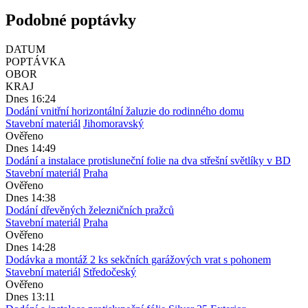
Podobné poptávky
DATUM
POPTÁVKA
OBOR
KRAJ
Dnes 16:24
Dodání vnitřní horizontální žaluzie do rodinného domu
Stavební materiál
Jihomoravský
Ověřeno
Dnes 14:49
Dodání a instalace protisluneční folie na dva střešní světlíky v BD
Stavební materiál
Praha
Ověřeno
Dnes 14:38
Dodání dřevěných železničních pražců
Stavební materiál
Praha
Ověřeno
Dnes 14:28
Dodávka a montáž 2 ks sekčních garážových vrat s pohonem
Stavební materiál
Středočeský
Ověřeno
Dnes 13:11