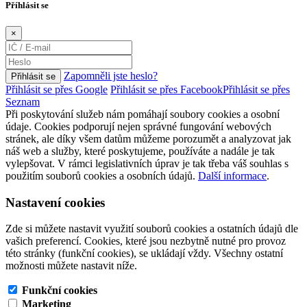
Příhlásit se
×
Zapomněli jste heslo?
Přihlásit se
Přihlásit se přes Google
Přihlásit se přes Facebook
Přihlásit se přes
Seznam
Při poskytování služeb nám pomáhají soubory cookies a osobní
údaje. Cookies podporují nejen správné fungování webových
stránek, ale díky všem datům můžeme porozumět a analyzovat jak
náš web a služby, které poskytujeme, používáte a nadále je tak
vylepšovat. V rámci legislativních úprav je tak třeba váš souhlas s
použitím souborů cookies a osobních údajů.
Další informace
.
Nastavení cookies
Zde si můžete nastavit využití souborů cookies a ostatních údajů dle
vašich preferencí. Cookies, které jsou nezbytně nutné pro provoz
této stránky (funkční cookies), se ukládají vždy. Všechny ostatní
možnosti můžete nastavit níže.
Funkční cookies
Marketing