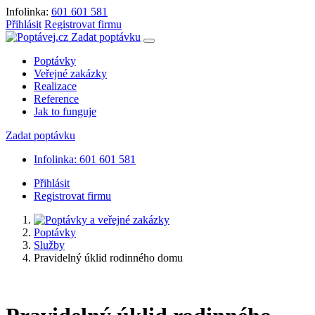
Infolinka:
601 601 581
Přihlásit
Registrovat firmu
Zadat poptávku
Poptávky
Veřejné zakázky
Realizace
Reference
Jak to funguje
Zadat poptávku
Infolinka: 601 601 581
Přihlásit
Registrovat firmu
Poptávky
Služby
Pravidelný úklid rodinného domu