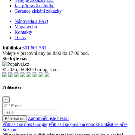
Veřejné zakázky EU
Jak připravit nabídku
Garance získání zakázky
Nápověda a FAQ
Mapa webu
Kontakty
O nás
Infolinka
601 601 581
Volejte v pracovní dny od 8:00 do 17:00 hod.
Sledujte nás
© 2026, iFORO Group, s.r.o.
Příhlásit se
×
Zapomněli jste heslo?
Přihlásit se
Přihlásit se přes Google
Přihlásit se přes Facebook
Přihlásit se přes
Seznam