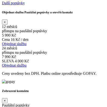
Další poptávky
Objednat službu Paušální poptávky a otevřít kontakt
×
12 měsíců
přístupu na paušální poptávky
5 990 Kč
Cena 16 Kč / den
Objednat službu
24 měsíců
přístupu na paušální poptávky
7 990 Kč
SLEVA 4 000 Kč
Objednat službu
Ceny uvedeny bez DPH. Platbu online zprostředkuje GOPAY.
Zobrazení kontaktu
×
Paušální poptávky