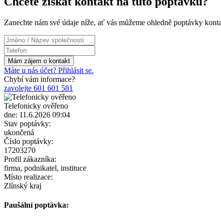
Chcete získat kontakt na tuto poptávku?
Zanechte nám své údaje níže, ať vás můžeme ohledně poptávky konta
Máte u nás účet? Přihlásit se.
Chybí vám informace?
zavolejte 601 601 581
Telefonicky ověřeno
dne: 11.6.2026 09:04
Stav poptávky:
ukončená
Číslo poptávky:
17203270
Profil zákazníka:
firma, podnikatel, instituce
Místo realizace:
Zlínský kraj
Paušální poptávka: