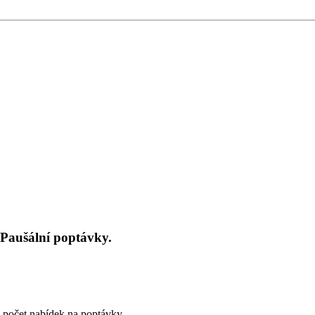
 Paušální poptávky.
počet nabídek na poptávky.