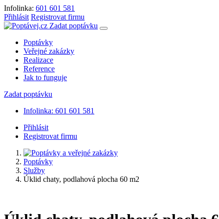
Infolinka:
601 601 581
Přihlásit
Registrovat firmu
Zadat poptávku
Poptávky
Veřejné zakázky
Realizace
Reference
Jak to funguje
Zadat poptávku
Infolinka: 601 601 581
Přihlásit
Registrovat firmu
Poptávky
Služby
Úklid chaty, podlahová plocha 60 m2