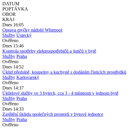
DATUM
POPTÁVKA
OBOR
KRAJ
Dnes 16:05
Oprava myčky nádobí Whirpool
Služby
Ústecký
Ověřeno
Dnes 15:46
Kontrola spotřeby elektrospotřebičů a jističů v bytě
Služby
Praha
Ověřeno
Dnes 14:52
Úklid předsíně, koupelny a kuchyně s dodáním čisticích prostředků
Služby
Karlovarský
Ověřeno
Dnes 14:37
Úklidové služby ve 3 bytech, cca 3 - 4 místnosti v jednom bytě
Služby
Praha
Ověřeno
Dnes 14:33
Zajištění úklidu společných prostorů v bytové jednotce
Služby
Praha
Ověřeno