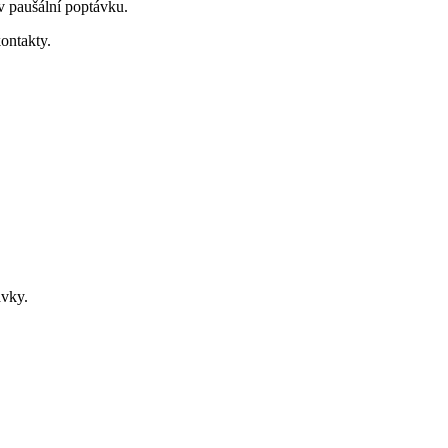
v paušální poptávku.
ontakty.
ávky.