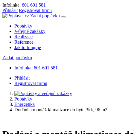
Infolinka:
601 601 581
Přihlásit
Registrovat firmu
Zadat poptávku
Poptávky
Veřejné zakázky
Realizace
Reference
Jak to funguje
Zadat poptávku
Infolinka: 601 601 581
Přihlásit
Registrovat firmu
Poptávky
Energetika
Dodání a montáž klimatizace do bytu 3kk, 96 m2