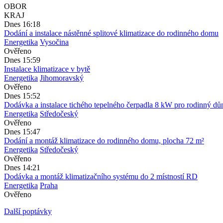
OBOR
KRAJ
Dnes 16:18
Dodání a instalace nástěnné splitové klimatizace do rodinného domu
Energetika
Vysočina
Ověřeno
Dnes 15:59
Instalace klimatizace v bytě
Energetika
Jihomoravský
Ověřeno
Dnes 15:52
Dodávka a instalace tichého tepelného čerpadla 8 kW pro rodinný d
Energetika
Středočeský
Ověřeno
Dnes 15:47
Dodání a montáž klimatizace do rodinného domu, plocha 72 m²
Energetika
Středočeský
Ověřeno
Dnes 14:21
Dodávka a montáž klimatizačního systému do 2 místností RD
Energetika
Praha
Ověřeno
Další poptávky