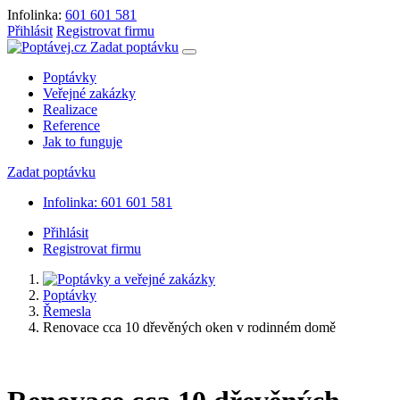
Infolinka:
601 601 581
Přihlásit
Registrovat firmu
Zadat poptávku
Poptávky
Veřejné zakázky
Realizace
Reference
Jak to funguje
Zadat poptávku
Infolinka: 601 601 581
Přihlásit
Registrovat firmu
Poptávky
Řemesla
Renovace cca 10 dřevěných oken v rodinném domě