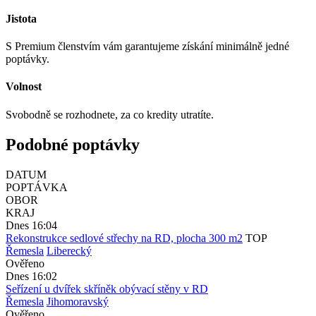
Jistota
S Premium členstvím vám garantujeme získání minimálně jedné
poptávky.
Volnost
Svobodně se rozhodnete, za co kredity utratíte.
Podobné poptávky
DATUM
POPTÁVKA
OBOR
KRAJ
Dnes 16:04
Rekonstrukce sedlové střechy na RD, plocha 300 m2
TOP
Řemesla
Liberecký
Ověřeno
Dnes 16:02
Seřízení u dvířek skříněk obývací stěny v RD
Řemesla
Jihomoravský
Ověřeno