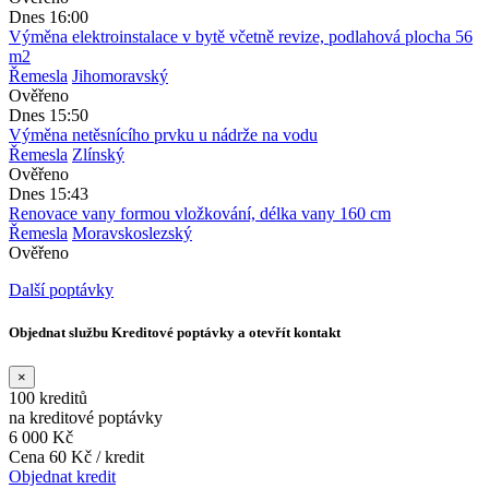
Dnes 16:00
Výměna elektroinstalace v bytě včetně revize, podlahová plocha 56
m2
Řemesla
Jihomoravský
Ověřeno
Dnes 15:50
Výměna netěsnícího prvku u nádrže na vodu
Řemesla
Zlínský
Ověřeno
Dnes 15:43
Renovace vany formou vložkování, délka vany 160 cm
Řemesla
Moravskoslezský
Ověřeno
Další poptávky
Objednat službu Kreditové poptávky a otevřít kontakt
×
100 kreditů
na kreditové poptávky
6 000 Kč
Cena 60 Kč / kredit
Objednat kredit