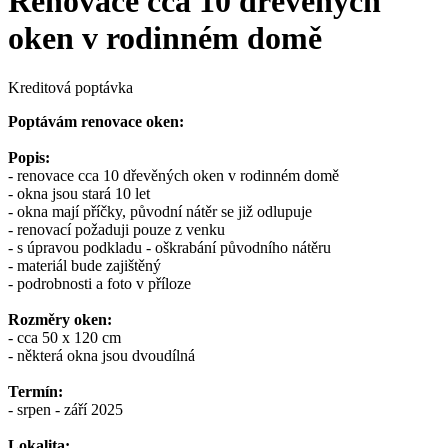
Renovace cca 10 dřevěných
oken v rodinném domě
Kreditová poptávka
Poptávám renovace oken:
Popis:
- renovace cca 10 dřevěných oken v rodinném domě
- okna jsou stará 10 let
- okna mají příčky, původní nátěr se již odlupuje
- renovací požaduji pouze z venku
- s úpravou podkladu - oškrabání původního nátěru
- materiál bude zajištěný
- podrobnosti a foto v příloze
Rozměry oken:
- cca 50 x 120 cm
- některá okna jsou dvoudílná
Termín:
- srpen - září 2025
Lokalita: