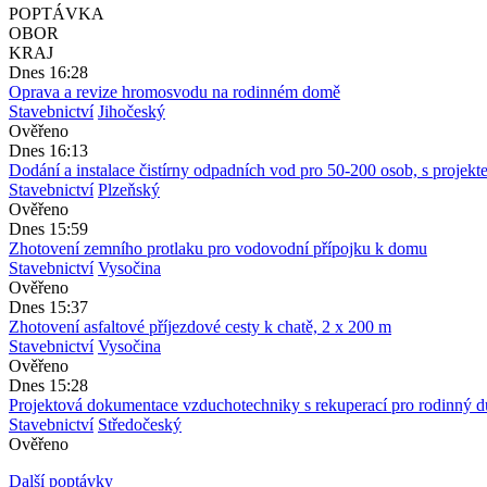
POPTÁVKA
OBOR
KRAJ
Dnes 16:28
Oprava a revize hromosvodu na rodinném domě
Stavebnictví
Jihočeský
Ověřeno
Dnes 16:13
Dodání a instalace čistírny odpadních vod pro 50-200 osob, s projek
Stavebnictví
Plzeňský
Ověřeno
Dnes 15:59
Zhotovení zemního protlaku pro vodovodní přípojku k domu
Stavebnictví
Vysočina
Ověřeno
Dnes 15:37
Zhotovení asfaltové příjezdové cesty k chatě, 2 x 200 m
Stavebnictví
Vysočina
Ověřeno
Dnes 15:28
Projektová dokumentace vzduchotechniky s rekuperací pro rodinný 
Stavebnictví
Středočeský
Ověřeno
Další poptávky