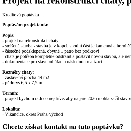
Projekt na rekonstrukci chaty, 
Kreditová poptávka
Poptávám projektanta:
Popis:
- projekt na rekonstrukci chaty
- smíšená stavba - stavba je v kopci, spodní část je kamenná a horní čá
- částečně podsklepená, obytné 1 patro bez podkroví
- chata je potřeba kompletně odstranit a postavit novou stavbu, ale n
- dokumentace pro stavební úřad a následnou realizaci
Rozměry chaty:
- zastavěná plocha 49 m2
- půdorys 6,5 x 7,5 m
Termín:
- projekt bychom rádi co nejdříve, aby na jaře 2026 mohla začít stavb
Lokalita:
- Vlkančice, okres Praha-východ
Chcete získat kontakt na tuto poptávku?