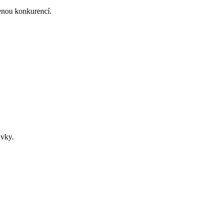
enou konkurencí.
ávky.