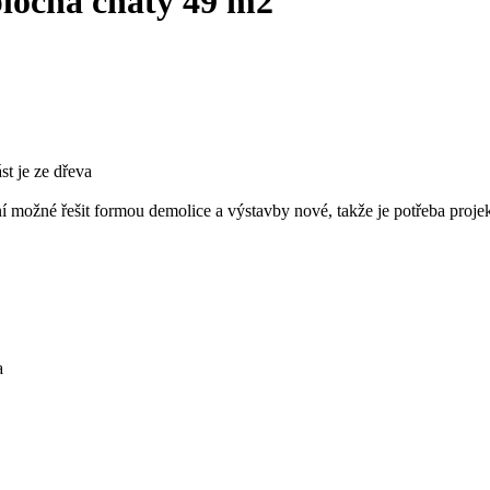
plocha chaty 49 m2
st je ze dřeva
ení možné řešit formou demolice a výstavby nové, takže je potřeba proje
a