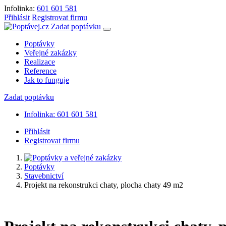
Infolinka:
601 601 581
Přihlásit
Registrovat firmu
Zadat poptávku
Poptávky
Veřejné zakázky
Realizace
Reference
Jak to funguje
Zadat poptávku
Infolinka: 601 601 581
Přihlásit
Registrovat firmu
Poptávky
Stavebnictví
Projekt na rekonstrukci chaty, plocha chaty 49 m2