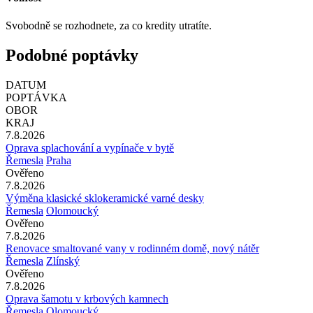
Svobodně se rozhodnete, za co kredity utratíte.
Podobné poptávky
DATUM
POPTÁVKA
OBOR
KRAJ
7.8.2026
Oprava splachování a vypínače v bytě
Řemesla
Praha
Ověřeno
7.8.2026
Výměna klasické sklokeramické varné desky
Řemesla
Olomoucký
Ověřeno
7.8.2026
Renovace smaltované vany v rodinném domě, nový nátěr
Řemesla
Zlínský
Ověřeno
7.8.2026
Oprava šamotu v krbových kamnech
Řemesla
Olomoucký