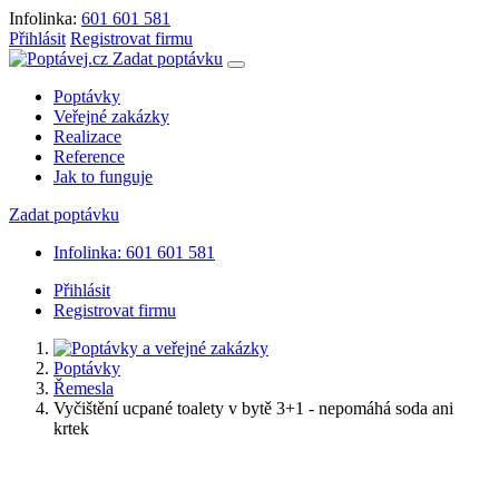
Infolinka:
601 601 581
Přihlásit
Registrovat firmu
Zadat poptávku
Poptávky
Veřejné zakázky
Realizace
Reference
Jak to funguje
Zadat poptávku
Infolinka: 601 601 581
Přihlásit
Registrovat firmu
Poptávky
Řemesla
Vyčištění ucpané toalety v bytě 3+1 - nepomáhá soda ani
krtek