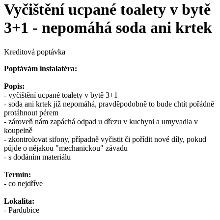
Vyčištění ucpané toalety v bytě
3+1 - nepomáhá soda ani krtek
Kreditová poptávka
Poptávám instalatéra:
Popis:
- vyčištění ucpané toalety v bytě 3+1
- soda ani krtek již nepomáhá, pravděpodobně to bude chtít pořádně
protáhnout pérem
- zároveň nám zapáchá odpad u dřezu v kuchyni a umyvadla v
koupelně
- zkontrolovat sifony, případně vyčistit či pořídit nové díly, pokud
půjde o nějakou "mechanickou" závadu
- s dodáním materiálu
Termín:
- co nejdříve
Lokalita:
- Pardubice