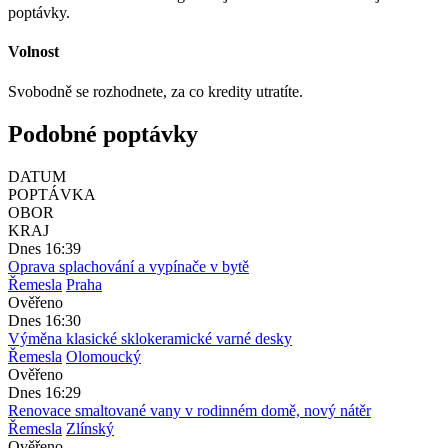
poptávky.
Volnost
Svobodně se rozhodnete, za co kredity utratíte.
Podobné poptávky
DATUM
POPTÁVKA
OBOR
KRAJ
Dnes 16:39
Oprava splachování a vypínače v bytě
Řemesla
Praha
Ověřeno
Dnes 16:30
Výměna klasické sklokeramické varné desky
Řemesla
Olomoucký
Ověřeno
Dnes 16:29
Renovace smaltované vany v rodinném domě, nový nátěr
Řemesla
Zlínský
Ověřeno