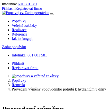
Infolinka:
601 601 581
Přihlásit
Registrovat firmu
Zadat poptávku
Poptávky
Veřejné zakázky
Realizace
Reference
Jak to funguje
Zadat poptávku
Infolinka: 601 601 581
Přihlásit
Registrovat firmu
Poptávky
Řemesla
Provedení výměny vodovodního potrubí k hydrantům u dílny