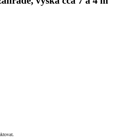
zahradě, výška cca 7 a 4 m
ktovat.