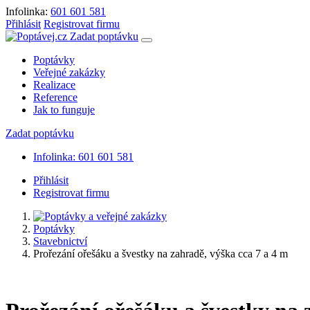
Infolinka:
601 601 581
Přihlásit
Registrovat firmu
Zadat poptávku
Poptávky
Veřejné zakázky
Realizace
Reference
Jak to funguje
Zadat poptávku
Infolinka: 601 601 581
Přihlásit
Registrovat firmu
Poptávky
Stavebnictví
Prořezání ořešáku a švestky na zahradě, výška cca 7 a 4 m