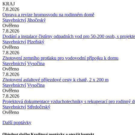
KRAJ
7.8.2026
Oprava a revize hromosvodu na rodinném domě
Stavebnictví
Jihočeský
Ověřeno
7.8.2026
Dodání a instalace čistírny odpadních vod pro 50-200 osob, s projek
Stavebnictví
Plzeňský
Ověřeno
7.8.2026
Zhotovení zemního protlaku pro vodovodní přípojku k domu
Stavebnictví
Vysočina
Ověřeno
7.8.2026
Zhotovení asfaltové příjezdové cesty k chatě, 2 x 200 m
Stavebnictví
Vysočina
Ověřeno
7.8.2026
Projektová dokumentace vzduchotechniky s rekuperací pro rodinný 
Stavebnictví
Středočeský
Ověřeno
Další poptávky
Objednat službu Kreditové poptávky a otevřít kontakt