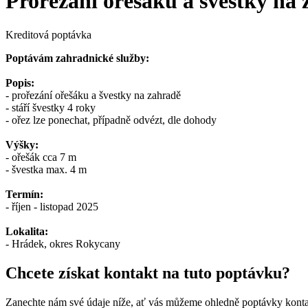
Prořezání ořešáku a švestky na 
Kreditová poptávka
Poptávám zahradnické služby:
Popis:
- prořezání ořešáku a švestky na zahradě
- stáří švestky 4 roky
- ořez lze ponechat, případně odvézt, dle dohody
Výšky:
- ořešák cca 7 m
- švestka max. 4 m
Termín:
- říjen - listopad 2025
Lokalita:
- Hrádek, okres Rokycany
Chcete získat kontakt na tuto poptávku?
Zanechte nám své údaje níže, ať vás můžeme ohledně poptávky konta