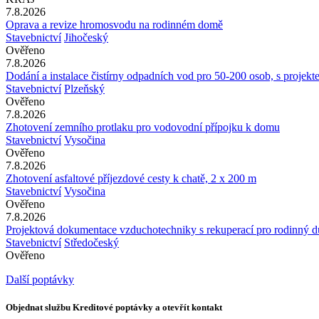
7.8.2026
Oprava a revize hromosvodu na rodinném domě
Stavebnictví
Jihočeský
Ověřeno
7.8.2026
Dodání a instalace čistírny odpadních vod pro 50-200 osob, s projek
Stavebnictví
Plzeňský
Ověřeno
7.8.2026
Zhotovení zemního protlaku pro vodovodní přípojku k domu
Stavebnictví
Vysočina
Ověřeno
7.8.2026
Zhotovení asfaltové příjezdové cesty k chatě, 2 x 200 m
Stavebnictví
Vysočina
Ověřeno
7.8.2026
Projektová dokumentace vzduchotechniky s rekuperací pro rodinný 
Stavebnictví
Středočeský
Ověřeno
Další poptávky
Objednat službu Kreditové poptávky a otevřít kontakt