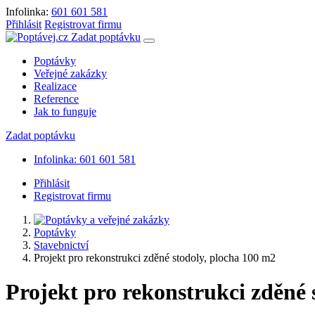
Infolinka:
601 601 581
Přihlásit
Registrovat firmu
Zadat poptávku
Poptávky
Veřejné zakázky
Realizace
Reference
Jak to funguje
Zadat poptávku
Infolinka: 601 601 581
Přihlásit
Registrovat firmu
Poptávky
Stavebnictví
Projekt pro rekonstrukci zděné stodoly, plocha 100 m2
Projekt pro rekonstrukci zděné 