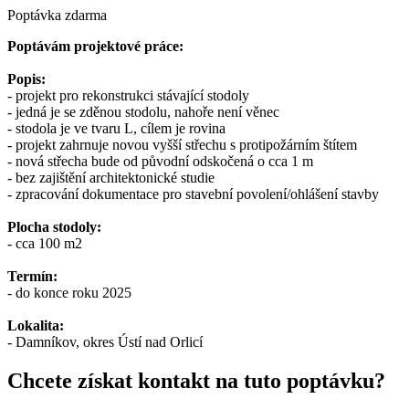
Poptávka zdarma
Poptávám projektové práce:
Popis:
- projekt pro rekonstrukci stávající stodoly
- jedná je se zděnou stodolu, nahoře není věnec
- stodola je ve tvaru L, cílem je rovina
- projekt zahrnuje novou vyšší střechu s protipožárním štítem
- nová střecha bude od původní odskočená o cca 1 m
- bez zajištění architektonické studie
- zpracování dokumentace pro stavební povolení/ohlášení stavby
Plocha stodoly:
- cca 100 m2
Termín:
- do konce roku 2025
Lokalita:
- Damníkov, okres Ústí nad Orlicí
Chcete získat kontakt na tuto poptávku?