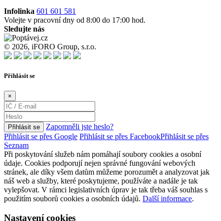
Infolinka
601 601 581
Volejte v pracovní dny od 8:00 do 17:00 hod.
Sledujte nás
© 2026, iFORO Group, s.r.o.
Příhlásit se
×
Zapomněli jste heslo?
Přihlásit se
Přihlásit se přes Google
Přihlásit se přes Facebook
Přihlásit se přes
Seznam
Při poskytování služeb nám pomáhají soubory cookies a osobní
údaje. Cookies podporují nejen správné fungování webových
stránek, ale díky všem datům můžeme porozumět a analyzovat jak
náš web a služby, které poskytujeme, používáte a nadále je tak
vylepšovat. V rámci legislativních úprav je tak třeba váš souhlas s
použitím souborů cookies a osobních údajů.
Další informace
.
Nastavení cookies