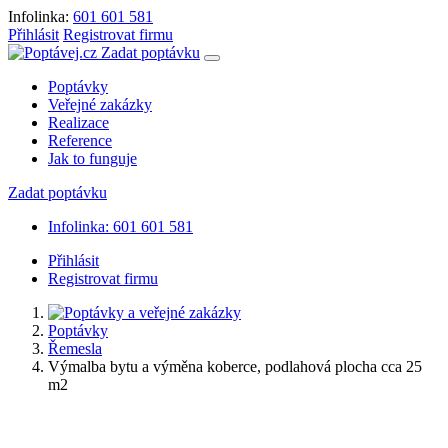
Infolinka:
601 601 581
Přihlásit
Registrovat firmu
Zadat poptávku
Poptávky
Veřejné zakázky
Realizace
Reference
Jak to funguje
Zadat poptávku
Infolinka: 601 601 581
Přihlásit
Registrovat firmu
Poptávky
Řemesla
Výmalba bytu a výměna koberce, podlahová plocha cca 25
m2