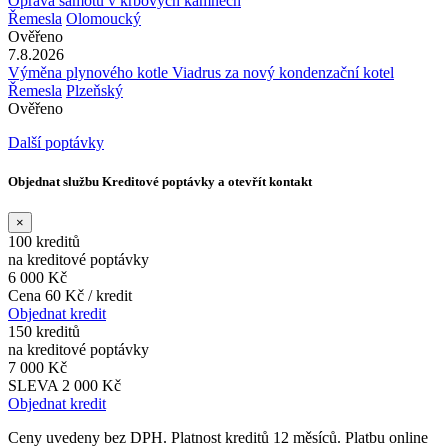
Oprava šamotu v krbových kamnech
Řemesla
Olomoucký
Ověřeno
7.8.2026
Výměna plynového kotle Viadrus za nový kondenzační kotel
Řemesla
Plzeňský
Ověřeno
Další poptávky
Objednat službu Kreditové poptávky a otevřít kontakt
×
100 kreditů
na kreditové poptávky
6 000 Kč
Cena 60 Kč / kredit
Objednat kredit
150 kreditů
na kreditové poptávky
7 000 Kč
SLEVA 2 000 Kč
Objednat kredit
Ceny uvedeny bez DPH. Platnost kreditů 12 měsíců. Platbu online