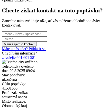
- pouze blízké okolí
Chcete získat kontakt na tuto poptávku?
Zanechte nám své údaje níže, ať vás můžeme ohledně poptávky
kontaktovat.
Máte u nás účet? Přihlásit se.
Chybí vám informace?
zavolejte 601 601 581
Telefonicky ověřeno
dne: 29.8.2025 09:24
Stav poptávky:
ukončená
Číslo poptávky:
41531600
Profil zákazníka:
soukromá osoba
Místo realizace:
Olomoucký kraj