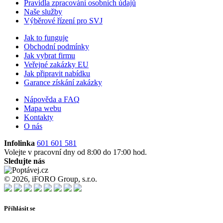
Pravidla zpracování osobních údajů
Naše služby
Výběrové řízení pro SVJ
Jak to funguje
Obchodní podmínky
Jak vybrat firmu
Veřejné zakázky EU
Jak připravit nabídku
Garance získání zakázky
Nápověda a FAQ
Mapa webu
Kontakty
O nás
Infolinka
601 601 581
Volejte v pracovní dny od 8:00 do 17:00 hod.
Sledujte nás
© 2026, iFORO Group, s.r.o.
Příhlásit se