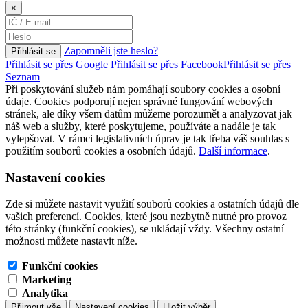
×
Zapomněli jste heslo?
Přihlásit se
Přihlásit se přes Google
Přihlásit se přes Facebook
Přihlásit se přes
Seznam
Při poskytování služeb nám pomáhají soubory cookies a osobní
údaje. Cookies podporují nejen správné fungování webových
stránek, ale díky všem datům můžeme porozumět a analyzovat jak
náš web a služby, které poskytujeme, používáte a nadále je tak
vylepšovat. V rámci legislativních úprav je tak třeba váš souhlas s
použitím souborů cookies a osobních údajů.
Další informace
.
Nastavení cookies
Zde si můžete nastavit využití souborů cookies a ostatních údajů dle
vašich preferencí. Cookies, které jsou nezbytně nutné pro provoz
této stránky (funkční cookies), se ukládají vždy. Všechny ostatní
možnosti můžete nastavit níže.
Funkční cookies
Marketing
Analytika
Přijmout vše
Nastavení cookies
Uložit výběr