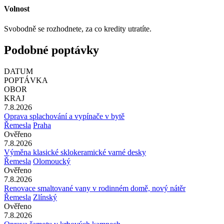
Volnost
Svobodně se rozhodnete, za co kredity utratíte.
Podobné poptávky
DATUM
POPTÁVKA
OBOR
KRAJ
7.8.2026
Oprava splachování a vypínače v bytě
Řemesla
Praha
Ověřeno
7.8.2026
Výměna klasické sklokeramické varné desky
Řemesla
Olomoucký
Ověřeno
7.8.2026
Renovace smaltované vany v rodinném domě, nový nátěr
Řemesla
Zlínský
Ověřeno
7.8.2026