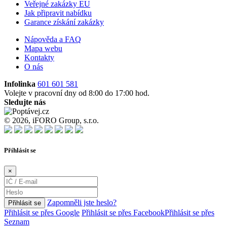
Veřejné zakázky EU
Jak připravit nabídku
Garance získání zakázky
Nápověda a FAQ
Mapa webu
Kontakty
O nás
Infolinka
601 601 581
Volejte v pracovní dny od 8:00 do 17:00 hod.
Sledujte nás
© 2026, iFORO Group, s.r.o.
Příhlásit se
×
Zapomněli jste heslo?
Přihlásit se
Přihlásit se přes Google
Přihlásit se přes Facebook
Přihlásit se přes
Seznam