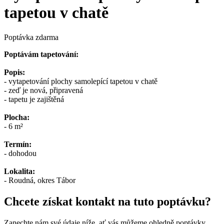
tapetou v chatě
Poptávka zdarma
Poptávám tapetování:
Popis:
- vytapetování plochy samolepící tapetou v chatě
- zeď je nová, připravená
- tapetu je zajištěná
Plocha:
- 6 m²
Termín:
- dohodou
Lokalita:
- Roudná, okres Tábor
Chcete získat kontakt na tuto poptávku?
Zanechte nám své údaje níže, ať vás můžeme ohledně poptávky