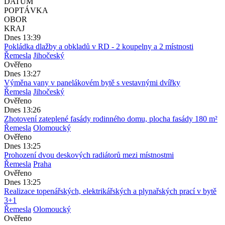
DATUM
POPTÁVKA
OBOR
KRAJ
Dnes 13:39
Pokládka dlažby a obkladů v RD - 2 koupelny a 2 místnosti
Řemesla
Jihočeský
Ověřeno
Dnes 13:27
Výměna vany v panelákovém bytě s vestavnými dvířky
Řemesla
Jihočeský
Ověřeno
Dnes 13:26
Zhotovení zateplené fasády rodinného domu, plocha fasády 180 m²
Řemesla
Olomoucký
Ověřeno
Dnes 13:25
Prohození dvou deskových radiátorů mezi místnostmi
Řemesla
Praha
Ověřeno
Dnes 13:25
Realizace topenářských, elektrikářských a plynařských prací v bytě
3+1
Řemesla
Olomoucký
Ověřeno