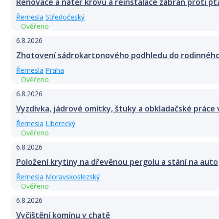
Renovace a nátěr krovů a reinstalace zábran proti p
Řemesla
Středočeský
Ověřeno
6.8.2026
Zhotovení sádrokartonového podhledu do rodinného
Řemesla
Praha
Ověřeno
6.8.2026
Vyzdívka, jádrové omítky, štuky a obkladačské práce 
Řemesla
Liberecký
Ověřeno
6.8.2026
Položení krytiny na dřevěnou pergolu a stání na auto
Řemesla
Moravskoslezský
Ověřeno
6.8.2026
Vyčištění komínu v chatě