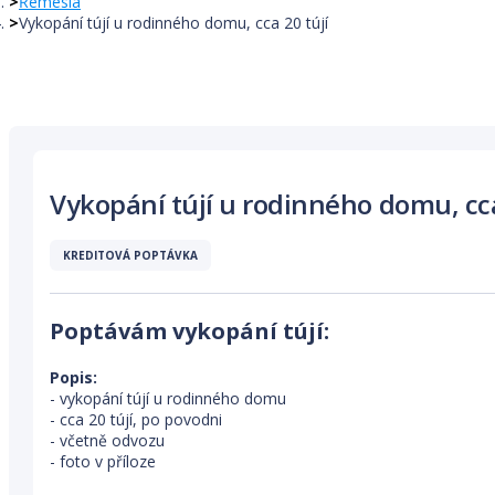
Řemesla
Vykopání tújí u rodinného domu, cca 20 tújí
Vykopání tújí u rodinného domu, cca
KREDITOVÁ POPTÁVKA
Poptávám vykopání tújí:
Popis:
- vykopání tújí u rodinného domu
- cca 20 tújí, po povodni
- včetně odvozu
- foto v příloze