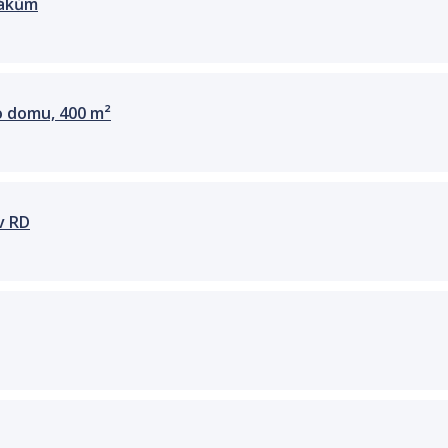
tákům
 domu, 400 m²
v RD