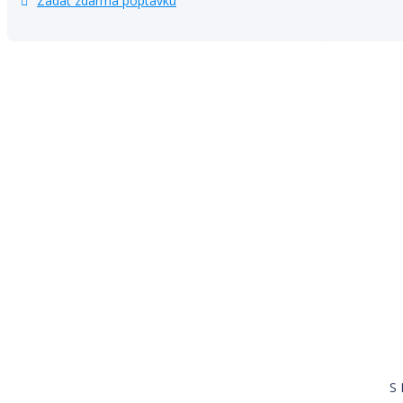
Zadat zdarma poptávku
S 