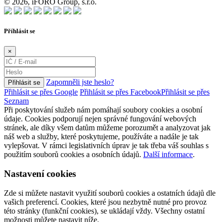
© 2026, iFORO Group, s.r.o.
Příhlásit se
×
Zapomněli jste heslo?
Přihlásit se
Přihlásit se přes Google
Přihlásit se přes Facebook
Přihlásit se přes
Seznam
Při poskytování služeb nám pomáhají soubory cookies a osobní
údaje. Cookies podporují nejen správné fungování webových
stránek, ale díky všem datům můžeme porozumět a analyzovat jak
náš web a služby, které poskytujeme, používáte a nadále je tak
vylepšovat. V rámci legislativních úprav je tak třeba váš souhlas s
použitím souborů cookies a osobních údajů.
Další informace
.
Nastavení cookies
Zde si můžete nastavit využití souborů cookies a ostatních údajů dle
vašich preferencí. Cookies, které jsou nezbytně nutné pro provoz
této stránky (funkční cookies), se ukládají vždy. Všechny ostatní
možnosti můžete nastavit níže.