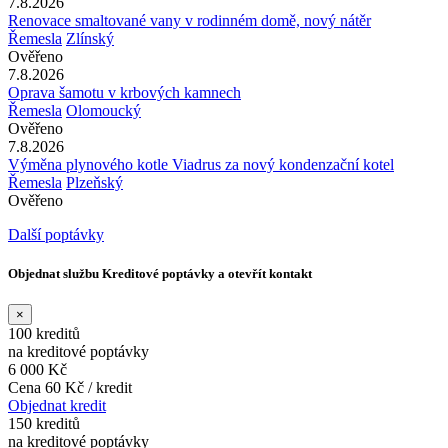
7.8.2026
Renovace smaltované vany v rodinném domě, nový nátěr
Řemesla
Zlínský
Ověřeno
7.8.2026
Oprava šamotu v krbových kamnech
Řemesla
Olomoucký
Ověřeno
7.8.2026
Výměna plynového kotle Viadrus za nový kondenzační kotel
Řemesla
Plzeňský
Ověřeno
Další poptávky
Objednat službu Kreditové poptávky a otevřít kontakt
×
100 kreditů
na kreditové poptávky
6 000 Kč
Cena 60 Kč / kredit
Objednat kredit
150 kreditů
na kreditové poptávky