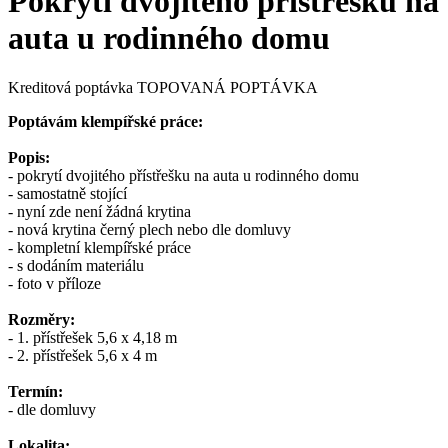
Pokrytí dvojitého přístřešku na
auta u rodinného domu
Kreditová poptávka
TOPOVANÁ POPTÁVKA
Poptávám klempířské práce:
Popis:
- pokrytí dvojitého přístřešku na auta u rodinného domu
- samostatně stojící
- nyní zde není žádná krytina
- nová krytina černý plech nebo dle domluvy
- kompletní klempířské práce
- s dodáním materiálu
- foto v příloze
Rozměry:
- 1. přístřešek 5,6 x 4,18 m
- 2. přístřešek 5,6 x 4 m
Termín:
- dle domluvy
Lokalita: