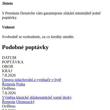
Jistota
S Premium členstvím vám garantujeme získání minimálně jedné
poptávky.
Volnost
Svobodně se rozhodnete, za co kredity utratíte.
Podobné poptávky
DATUM
POPTÁVKA
OBOR
KRAJ
7.8.2026
Oprava splachování a vypínače v bytě
Řemesla
Praha
Ověřeno
7.8.2026
Výměna klasické sklokeramické varné desky
Řemesla
Olomoucký
Ověřeno