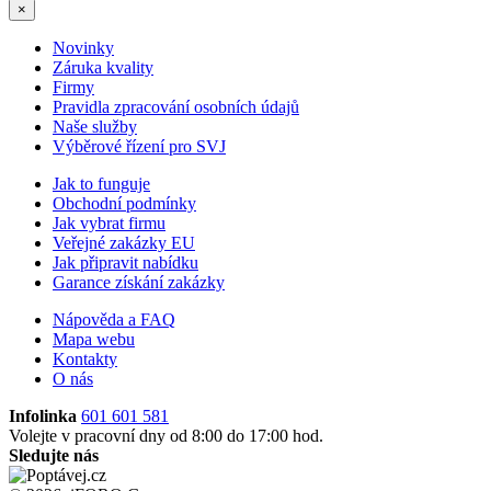
×
Novinky
Záruka kvality
Firmy
Pravidla zpracování osobních údajů
Naše služby
Výběrové řízení pro SVJ
Jak to funguje
Obchodní podmínky
Jak vybrat firmu
Veřejné zakázky EU
Jak připravit nabídku
Garance získání zakázky
Nápověda a FAQ
Mapa webu
Kontakty
O nás
Infolinka
601 601 581
Volejte v pracovní dny od 8:00 do 17:00 hod.
Sledujte nás