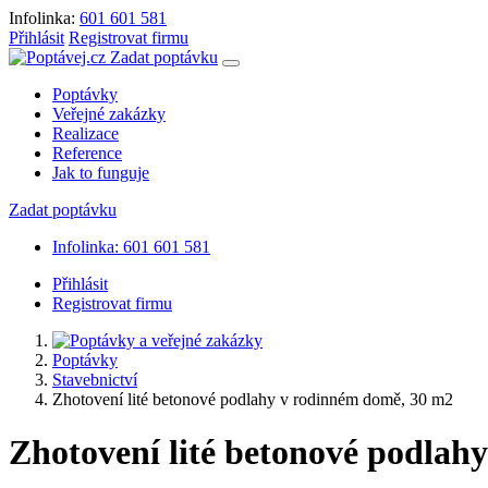
Infolinka:
601 601 581
Přihlásit
Registrovat firmu
Zadat poptávku
Poptávky
Veřejné zakázky
Realizace
Reference
Jak to funguje
Zadat poptávku
Infolinka: 601 601 581
Přihlásit
Registrovat firmu
Poptávky
Stavebnictví
Zhotovení lité betonové podlahy v rodinném domě, 30 m2
Zhotovení lité betonové podlah