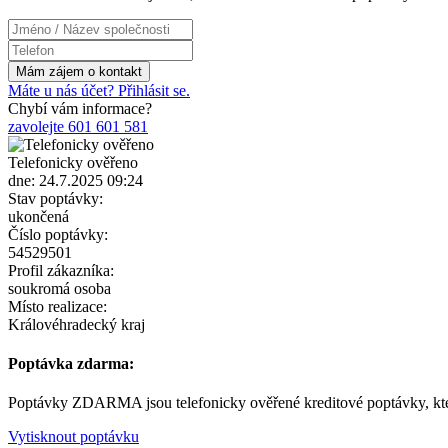
Máte u nás účet? Přihlásit se.
Chybí vám informace?
zavolejte 601 601 581
Telefonicky ověřeno
dne: 24.7.2025 09:24
Stav poptávky:
ukončená
Číslo poptávky:
54529501
Profil zákazníka:
soukromá osoba
Místo realizace:
Královéhradecký kraj
Poptávka zdarma:
Poptávky ZDARMA jsou telefonicky ověřené kreditové poptávky, kter
Vytisknout poptávku