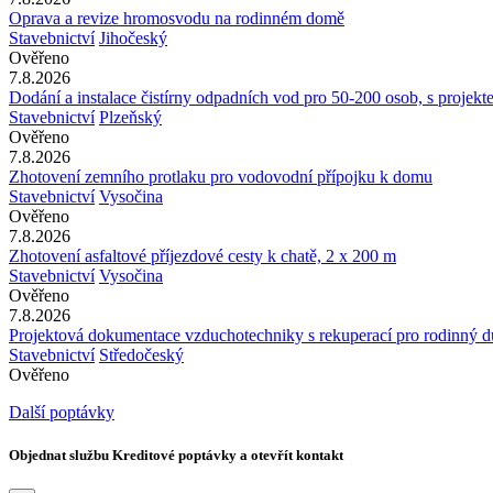
Oprava a revize hromosvodu na rodinném domě
Stavebnictví
Jihočeský
Ověřeno
7.8.2026
Dodání a instalace čistírny odpadních vod pro 50-200 osob, s projek
Stavebnictví
Plzeňský
Ověřeno
7.8.2026
Zhotovení zemního protlaku pro vodovodní přípojku k domu
Stavebnictví
Vysočina
Ověřeno
7.8.2026
Zhotovení asfaltové příjezdové cesty k chatě, 2 x 200 m
Stavebnictví
Vysočina
Ověřeno
7.8.2026
Projektová dokumentace vzduchotechniky s rekuperací pro rodinný 
Stavebnictví
Středočeský
Ověřeno
Další poptávky
Objednat službu Kreditové poptávky a otevřít kontakt