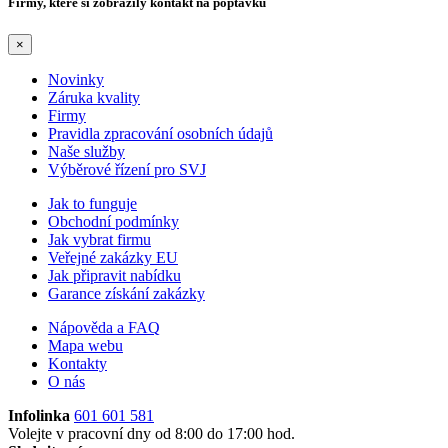
Firmy, které si zobrazily kontakt na poptávku
×
Novinky
Záruka kvality
Firmy
Pravidla zpracování osobních údajů
Naše služby
Výběrové řízení pro SVJ
Jak to funguje
Obchodní podmínky
Jak vybrat firmu
Veřejné zakázky EU
Jak připravit nabídku
Garance získání zakázky
Nápověda a FAQ
Mapa webu
Kontakty
O nás
Infolinka
601 601 581
Volejte v pracovní dny od 8:00 do 17:00 hod.