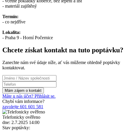
- včetně pokládky koberce, bez lepení a lišt
- materiál zajištěný
Termín:
- co nejdříve
Lokalita:
- Praha 9 - Horní Počernice
Chcete získat kontakt na tuto poptávku?
Zanechte nám své údaje níže, ať vás můžeme ohledně poptávky
kontaktovat.
Máte u nás účet? Přihlásit se.
Chybí vám informace?
zavolejte 601 601 581
Telefonicky ověřeno
dne: 2.7.2025 14:00
Stav poptávky: