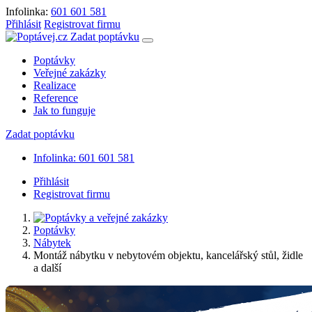
Infolinka:
601 601 581
Přihlásit
Registrovat firmu
Zadat poptávku
Poptávky
Veřejné zakázky
Realizace
Reference
Jak to funguje
Zadat poptávku
Infolinka: 601 601 581
Přihlásit
Registrovat firmu
Poptávky
Nábytek
Montáž nábytku v nebytovém objektu, kancelářský stůl, židle
a další