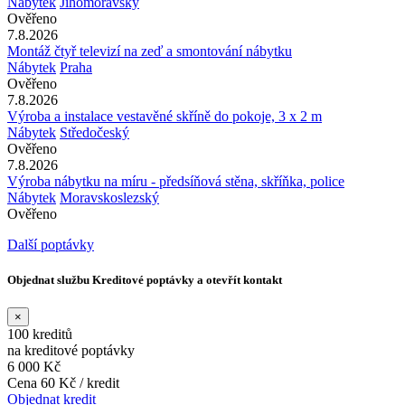
Nábytek
Jihomoravský
Ověřeno
7.8.2026
Montáž čtyř televizí na zeď a smontování nábytku
Nábytek
Praha
Ověřeno
7.8.2026
Výroba a instalace vestavěné skříně do pokoje, 3 x 2 m
Nábytek
Středočeský
Ověřeno
7.8.2026
Výroba nábytku na míru - předsíňová stěna, skříňka, police
Nábytek
Moravskoslezský
Ověřeno
Další poptávky
Objednat službu Kreditové poptávky a otevřít kontakt
×
100 kreditů
na kreditové poptávky
6 000 Kč
Cena 60 Kč / kredit
Objednat kredit