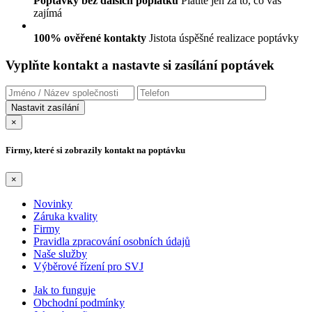
Poptávky bez dalších poplatků
Platíte jen za to, co vás
zajímá
100% ověřené kontakty
Jistota úspěšné realizace poptávky
Vyplňte kontakt a nastavte si zasílání poptávek
×
Firmy, které si zobrazily kontakt na poptávku
×
Novinky
Záruka kvality
Firmy
Pravidla zpracování osobních údajů
Naše služby
Výběrové řízení pro SVJ
Jak to funguje
Obchodní podmínky