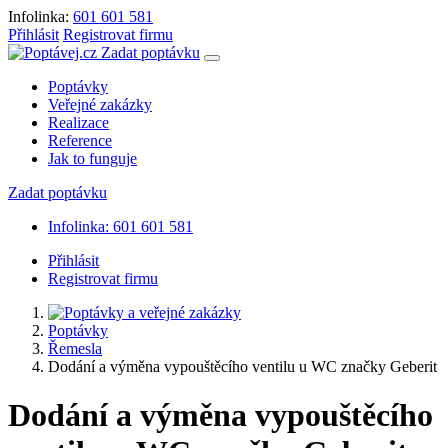
Infolinka:
601 601 581
Přihlásit
Registrovat firmu
Zadat poptávku
Poptávky
Veřejné zakázky
Realizace
Reference
Jak to funguje
Zadat poptávku
Infolinka: 601 601 581
Přihlásit
Registrovat firmu
Poptávky
Řemesla
Dodání a výměna vypouštěcího ventilu u WC značky Geberit
Dodání a výměna vypouštěcího