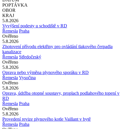
POPTÁVKA
OBOR
KRAJ
5.8.2026
Vyvýšení podesty u schodiště v RD
Řemesla
Praha
Ověřeno
5.8.2026
Zhotovení přívodu elektřiny pro ovládání tlakového čerpadla
kanalizace
Řemesla
Středočeský
Ověřeno
5.8.2026
Oprava nebo výměna plynového sporáku v RD
Řemesla
Vysočina
Ověřeno
5.8.2026
Oprava, údržba otopné soustavy, proplach podlahového topení v
RD
Řemesla
Praha
Ověřeno
5.8.2026
Provedení revize plynového kotle Vaillant v bytě
Řemesla
Praha