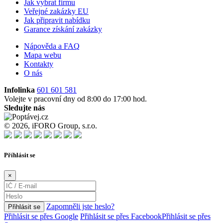
Jak vybrat firmu
Veřejné zakázky EU
Jak připravit nabídku
Garance získání zakázky
Nápověda a FAQ
Mapa webu
Kontakty
O nás
Infolinka
601 601 581
Volejte v pracovní dny od 8:00 do 17:00 hod.
Sledujte nás
© 2026, iFORO Group, s.r.o.
Příhlásit se
×
Zapomněli jste heslo?
Přihlásit se
Přihlásit se přes Google
Přihlásit se přes Facebook
Přihlásit se přes