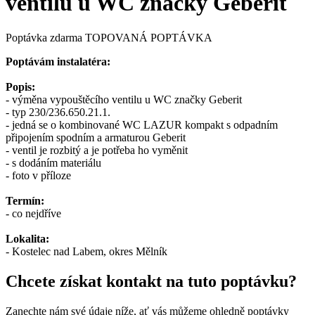
ventilu u WC značky Geberit
Poptávka zdarma
TOPOVANÁ POPTÁVKA
Poptávám instalatéra:
Popis:
- výměna vypouštěcího ventilu u WC značky Geberit
- typ 230/236.650.21.1.
- jedná se o kombinované WC LAZUR kompakt s odpadním
připojením spodním a armaturou Geberit
- ventil je rozbitý a je potřeba ho vyměnit
- s dodáním materiálu
- foto v příloze
Termín:
- co nejdříve
Lokalita:
- Kostelec nad Labem, okres Mělník
Chcete získat kontakt na tuto poptávku?
Zanechte nám své údaje níže, ať vás můžeme ohledně poptávky