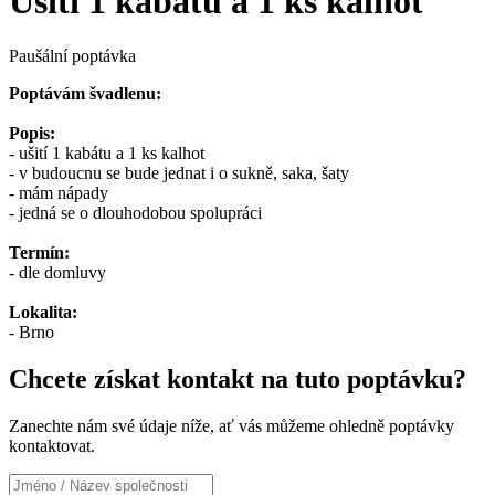
Ušití 1 kabátu a 1 ks kalhot
Paušální poptávka
Poptávám švadlenu:
Popis:
- ušití 1 kabátu a 1 ks kalhot
- v budoucnu se bude jednat i o sukně, saka, šaty
- mám nápady
- jedná se o dlouhodobou spolupráci
Termín:
- dle domluvy
Lokalita:
- Brno
Chcete získat kontakt na tuto poptávku?
Zanechte nám své údaje níže, ať vás můžeme ohledně poptávky
kontaktovat.