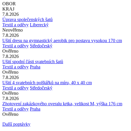
OBOR
KRAJ
7.8.2026
Úprava společenských šatů
Textil a oděvy
Liberecký
Neověřeno
7.8.2026
Ušití dresu na gymnastický aerobik pro postavu vysokou 170 cm
Textil a oděvy
Středočeský
Ověřeno
7.8.2026
Ušití spodní části svatebních šatů
Textil a oděvy
Praha
Ověřeno
7.8.2026
Ušití 4 svatebních polštářků na míru, 40 x 40 cm
Textil a oděvy
Středočeský
Ověřeno
7.8.2026
Zhotovení zakázkového overalu krtka, velikost M, výška 176 cm
Textil a oděvy
Praha
Ověřeno
Další poptávky