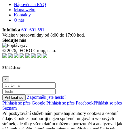
Nápověda a FAQ
Mapa webu
Kontakty
O nás
Infolinka
601 601 581
Volejte v pracovní dny od 8:00 do 17:00 hod.
Sledujte nás
© 2026, iFORO Group, s.r.o.
Příhlásit se
×
Zapomněli jste heslo?
Přihlásit se
Přihlásit se přes Google
Přihlásit se přes Facebook
Přihlásit se přes
Seznam
Při poskytování služeb nám pomáhají soubory cookies a osobní
údaje. Cookies podporují nejen správné fungování webových
stránek, ale díky všem datům můžeme porozumět a analyzovat jak
náš web a služby, které poskytujeme, používáte a nadále je tak