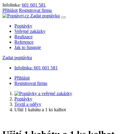
Infolinka:
601 601 581
Přihlásit
Registrovat firmu
Zadat poptávku
Poptávky
Veřejné zakázky
Realizace
Reference
Jak to funguje
Zadat poptávku
Infolinka: 601 601 581
Přihlásit
Registrovat firmu
Poptávky
Textil a oděvy
Ušití 1 kabátu a 1 ks kalhot