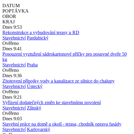
DATUM
POPTÁVKA
OBOR
KRAJ
Dnes 9:53
Rekonstrukce a vybudování terasy u RD
Stavebnictví
Pardubický
Ověřeno
Dnes 9:41
Posouzení vyztužení sádrokartonové příčky pro posuvné dveře 50
kg
Stavebnictví
Praha
Ověřeno
Dnes 9:36
Zhotovení přípojky vody a kanalizace ze silnice do chalupy
Stavebnictví
Ústecký
Ověřeno
Dnes 9:21
Vyřízení dodatečných změn ke stavebnímu povolení
Stavebnictví
Zlínský
Ověřeno
Dnes 9:03
Stavební práce na domě a okolí - terasa, chodník oprava fasády
Stavebnictví
Karlovarský