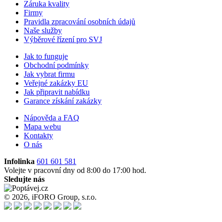
Záruka kvality
Firmy
Pravidla zpracování osobních údajů
Naše služby
Výběrové řízení pro SVJ
Jak to funguje
Obchodní podmínky
Jak vybrat firmu
Veřejné zakázky EU
Jak připravit nabídku
Garance získání zakázky
Nápověda a FAQ
Mapa webu
Kontakty
O nás
Infolinka
601 601 581
Volejte v pracovní dny od 8:00 do 17:00 hod.
Sledujte nás
© 2026, iFORO Group, s.r.o.