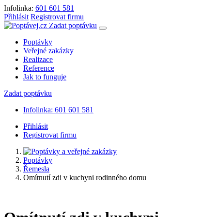
Infolinka:
601 601 581
Přihlásit
Registrovat firmu
Zadat poptávku
Poptávky
Veřejné zakázky
Realizace
Reference
Jak to funguje
Zadat poptávku
Infolinka: 601 601 581
Přihlásit
Registrovat firmu
Poptávky
Řemesla
Omítnutí zdi v kuchyni rodinného domu