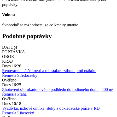
poptávky.
Volnost
Svobodně se rozhodnete, za co kredity utratíte.
Podobné poptávky
DATUM
POPTÁVKA
OBOR
KRAJ
Dnes 16:26
Renovace a nátěr krovů a reinstalace zábran proti ptákům
Řemesla
Středočeský
Ověřeno
Dnes 16:25
Zhotovení sádrokartonového podhledu do rodinného domu, 400 m²
Řemesla
Praha
Ověřeno
Dnes 16:18
Vyzdívka, jádrové omítky, štuky a obkladačské práce v RD
Řemesla
Liberecký