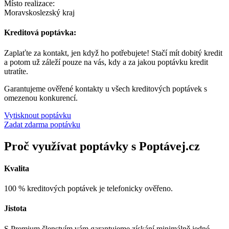
Místo realizace:
Moravskoslezský kraj
Kreditová poptávka:
Zaplaťte za kontakt, jen když ho potřebujete! Stačí mít dobitý kredit
a potom už záleží pouze na vás, kdy a za jakou poptávku kredit
utratíte.
Garantujeme ověřené kontakty u všech kreditových poptávek s
omezenou konkurencí.
Vytisknout poptávku
Zadat zdarma poptávku
Proč využívat poptávky s Poptávej.cz
Kvalita
100 % kreditových poptávek je telefonicky ověřeno.
Jistota
S Premium členstvím vám garantujeme získání minimálně jedné