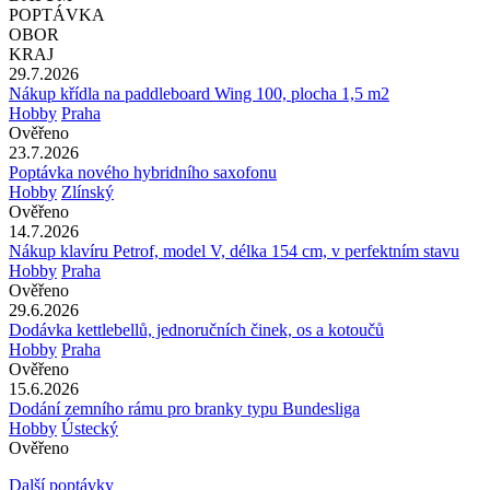
POPTÁVKA
OBOR
KRAJ
29.7.2026
Nákup křídla na paddleboard Wing 100, plocha 1,5 m2
Hobby
Praha
Ověřeno
23.7.2026
Poptávka nového hybridního saxofonu
Hobby
Zlínský
Ověřeno
14.7.2026
Nákup klavíru Petrof, model V, délka 154 cm, v perfektním stavu
Hobby
Praha
Ověřeno
29.6.2026
Dodávka kettlebellů, jednoručních činek, os a kotoučů
Hobby
Praha
Ověřeno
15.6.2026
Dodání zemního rámu pro branky typu Bundesliga
Hobby
Ústecký
Ověřeno
Další poptávky