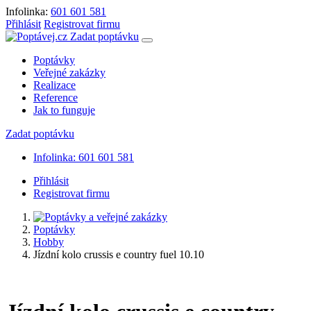
Infolinka:
601 601 581
Přihlásit
Registrovat firmu
Zadat poptávku
Poptávky
Veřejné zakázky
Realizace
Reference
Jak to funguje
Zadat poptávku
Infolinka: 601 601 581
Přihlásit
Registrovat firmu
Poptávky
Hobby
Jízdní kolo crussis e country fuel 10.10