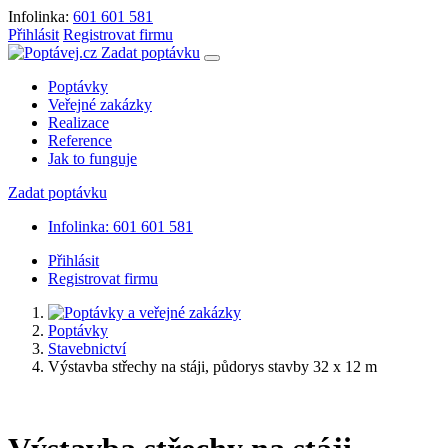
Infolinka:
601 601 581
Přihlásit
Registrovat firmu
Zadat poptávku
Poptávky
Veřejné zakázky
Realizace
Reference
Jak to funguje
Zadat poptávku
Infolinka: 601 601 581
Přihlásit
Registrovat firmu
Poptávky
Stavebnictví
Výstavba střechy na stáji, půdorys stavby 32 x 12 m