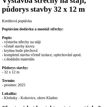
Výstavba střechy na stáji,
půdorys stavby 32 x 12 m
Kreditová poptávka
Poptávám dodávku a montáž střechy:
Popis:
- výstavba střechy na stáji
- včetně stavby krovu
- krytina bude plechová
- kompletní stavba včetně izolace, oplechování apod.
- s dodáním materiálu
Půdorys stavby:
- 32 x 12 m
Termín:
- prosinec 2025
Lokalita:
- Klobuky - Kokovice, okres Kladno