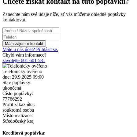
Chcete získat kontakt na tuto poptávku?
Zanechte nám své údaje níže, ať vás můžeme ohledně poptávky
kontaktovat.
Máte u nás účet? Přihlásit se.
Chybí vám informace?
zavolejte 601 601 581
Telefonicky ověřeno
dne: 29.9.2025 09:00
Stav poptávky:
ukončená
Číslo poptávky:
77766292
Profil zákazníka:
soukromá osoba
Místo realizace:
Středočeský kraj
Kreditová poptávka: