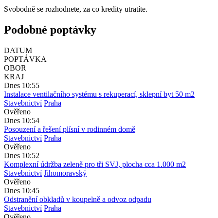
Svobodně se rozhodnete, za co kredity utratíte.
Podobné poptávky
DATUM
POPTÁVKA
OBOR
KRAJ
Dnes 10:55
Instalace ventilačního systému s rekuperací, sklepní byt 50 m2
Stavebnictví
Praha
Ověřeno
Dnes 10:54
Posouzení a řešení plísní v rodinném domě
Stavebnictví
Praha
Ověřeno
Dnes 10:52
Komplexní údržba zeleně pro tři SVJ, plocha cca 1.000 m2
Stavebnictví
Jihomoravský
Ověřeno
Dnes 10:45
Odstranění obkladů v koupelně a odvoz odpadu
Stavebnictví
Praha
Ověřeno