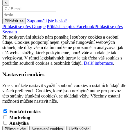
×
Zapomněli jste heslo?
Přihlásit se
Přihlásit se přes Google
Přihlásit se přes Facebook
Přihlásit se přes
Seznam
Při poskytování služeb nám pomáhají soubory cookies a osobní
údaje. Cookies podporují nejen správné fungování webových
stránek, ale díky všem datům můžeme porozumět a analyzovat jak
náš web a služby, které poskytujeme, používáte a nadále je tak
vylepšovat. V rámci legislativních úprav je tak třeba váš souhlas s
použitím souborů cookies a osobních údajů.
Další informace
.
Nastavení cookies
Zde si můžete nastavit využití souborů cookies a ostatních údajů dle
vašich preferencí. Cookies, které jsou nezbytně nutné pro provoz
této stránky (funkční cookies), se ukládají vždy. Všechny ostatní
možnosti můžete nastavit níže.
Funkční cookies
Marketing
Analytika
Přijmout vše
Nastavení cookies
Uložit výběr