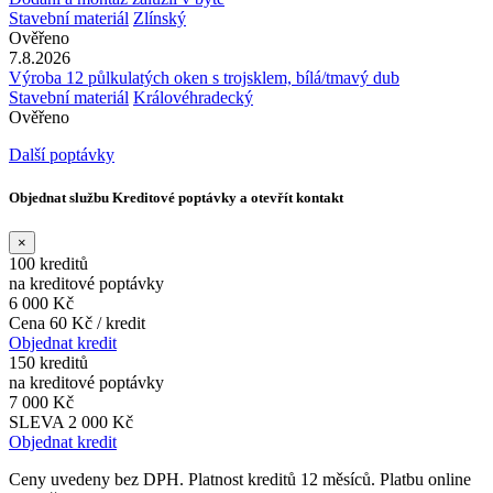
Stavební materiál
Zlínský
Ověřeno
7.8.2026
Výroba 12 půlkulatých oken s trojsklem, bílá/tmavý dub
Stavební materiál
Královéhradecký
Ověřeno
Další poptávky
Objednat službu Kreditové poptávky a otevřít kontakt
×
100 kreditů
na kreditové poptávky
6 000 Kč
Cena 60 Kč / kredit
Objednat kredit
150 kreditů
na kreditové poptávky
7 000 Kč
SLEVA 2 000 Kč
Objednat kredit
Ceny uvedeny bez DPH. Platnost kreditů 12 měsíců. Platbu online