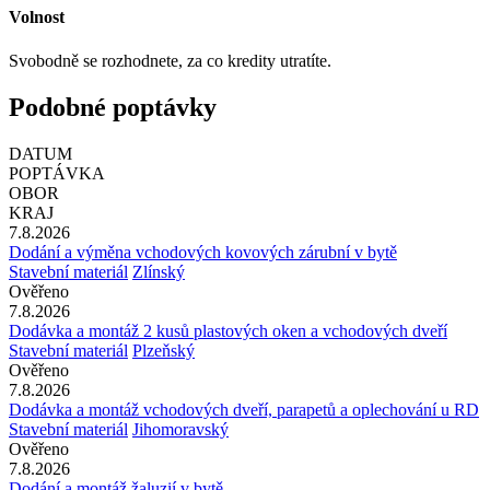
Volnost
Svobodně se rozhodnete, za co kredity utratíte.
Podobné poptávky
DATUM
POPTÁVKA
OBOR
KRAJ
7.8.2026
Dodání a výměna vchodových kovových zárubní v bytě
Stavební materiál
Zlínský
Ověřeno
7.8.2026
Dodávka a montáž 2 kusů plastových oken a vchodových dveří
Stavební materiál
Plzeňský
Ověřeno
7.8.2026
Dodávka a montáž vchodových dveří, parapetů a oplechování u RD
Stavební materiál
Jihomoravský
Ověřeno
7.8.2026
Dodání a montáž žaluzií v bytě