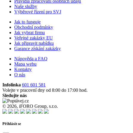
Pravidla zpracování osobních údajů
Naše služby
Výběrové řízení pro SVJ
Jak to funguje
Obchodní podmínky
Jak vybrat firmu
Veřejné zakázky EU
Jak připravit nabídku
Garance získání zakázky
Nápověda a FAQ
Mapa webu
Kontakty
O nás
Infolinka
601 601 581
Volejte v pracovní dny od 8:00 do 17:00 hod.
Sledujte nás
© 2026, iFORO Group, s.r.o.
Příhlásit se