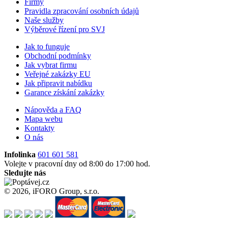
Firmy
Pravidla zpracování osobních údajů
Naše služby
Výběrové řízení pro SVJ
Jak to funguje
Obchodní podmínky
Jak vybrat firmu
Veřejné zakázky EU
Jak připravit nabídku
Garance získání zakázky
Nápověda a FAQ
Mapa webu
Kontakty
O nás
Infolinka
601 601 581
Volejte v pracovní dny od 8:00 do 17:00 hod.
Sledujte nás
© 2026, iFORO Group, s.r.o.