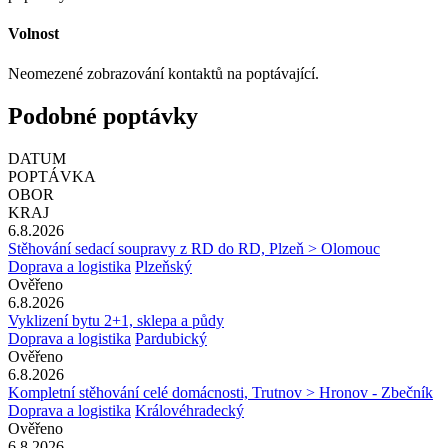
Volnost
Neomezené zobrazování kontaktů na poptávající.
Podobné poptávky
DATUM
POPTÁVKA
OBOR
KRAJ
6.8.2026
Stěhování sedací soupravy z RD do RD, Plzeň > Olomouc
Doprava a logistika
Plzeňský
Ověřeno
6.8.2026
Vyklizení bytu 2+1, sklepa a půdy
Doprava a logistika
Pardubický
Ověřeno
6.8.2026
Kompletní stěhování celé domácnosti, Trutnov > Hronov - Zbečník
Doprava a logistika
Královéhradecký
Ověřeno
6.8.2026