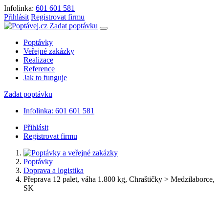
Infolinka:
601 601 581
Přihlásit
Registrovat firmu
Zadat poptávku
Poptávky
Veřejné zakázky
Realizace
Reference
Jak to funguje
Zadat poptávku
Infolinka: 601 601 581
Přihlásit
Registrovat firmu
Poptávky
Doprava a logistika
Přeprava 12 palet, váha 1.800 kg, Chraštičky > Medzilaborce,
SK