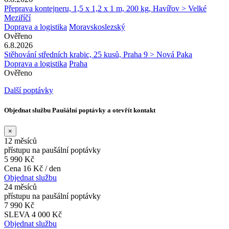
Přeprava kontejneru, 1,5 x 1,2 x 1 m, 200 kg, Havířov > Velké
Meziříčí
Doprava a logistika
Moravskoslezský
Ověřeno
6.8.2026
Stěhování středních krabic, 25 kusů, Praha 9 > Nová Paka
Doprava a logistika
Praha
Ověřeno
Další poptávky
Objednat službu Paušální poptávky a otevřít kontakt
×
12 měsíců
přístupu na paušální poptávky
5 990 Kč
Cena 16 Kč / den
Objednat službu
24 měsíců
přístupu na paušální poptávky
7 990 Kč
SLEVA 4 000 Kč
Objednat službu