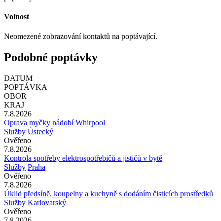
Volnost
Neomezené zobrazování kontaktů na poptávající.
Podobné poptávky
DATUM
POPTÁVKA
OBOR
KRAJ
7.8.2026
Oprava myčky nádobí Whirpool
Služby
Ústecký
Ověřeno
7.8.2026
Kontrola spotřeby elektrospotřebičů a jističů v bytě
Služby
Praha
Ověřeno
7.8.2026
Úklid předsíně, koupelny a kuchyně s dodáním čisticích prostředků
Služby
Karlovarský
Ověřeno
7.8.2026