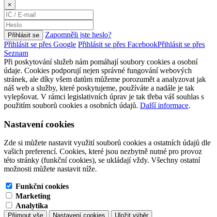
×
Zapomněli jste heslo?
Přihlásit se
Přihlásit se přes Google
Přihlásit se přes Facebook
Přihlásit se přes
Seznam
Při poskytování služeb nám pomáhají soubory cookies a osobní
údaje. Cookies podporují nejen správné fungování webových
stránek, ale díky všem datům můžeme porozumět a analyzovat jak
náš web a služby, které poskytujeme, používáte a nadále je tak
vylepšovat. V rámci legislativních úprav je tak třeba váš souhlas s
použitím souborů cookies a osobních údajů.
Další informace
.
Nastavení cookies
Zde si můžete nastavit využití souborů cookies a ostatních údajů dle
vašich preferencí. Cookies, které jsou nezbytně nutné pro provoz
této stránky (funkční cookies), se ukládají vždy. Všechny ostatní
možnosti můžete nastavit níže.
Funkční cookies
Marketing
Analytika
Přijmout vše
Nastavení cookies
Uložit výběr