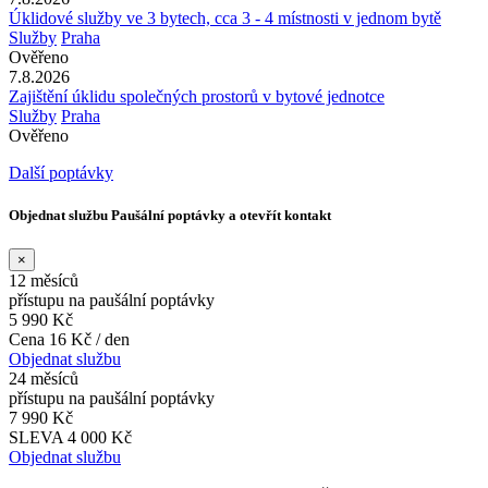
Úklidové služby ve 3 bytech, cca 3 - 4 místnosti v jednom bytě
Služby
Praha
Ověřeno
7.8.2026
Zajištění úklidu společných prostorů v bytové jednotce
Služby
Praha
Ověřeno
Další poptávky
Objednat službu Paušální poptávky a otevřít kontakt
×
12 měsíců
přístupu na paušální poptávky
5 990 Kč
Cena 16 Kč / den
Objednat službu
24 měsíců
přístupu na paušální poptávky
7 990 Kč
SLEVA 4 000 Kč
Objednat službu