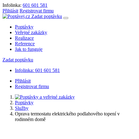
Infolinka:
601 601 581
Přihlásit
Registrovat firmu
Zadat poptávku
Poptávky
Veřejné zakázky
Realizace
Reference
Jak to funguje
Zadat poptávku
Infolinka: 601 601 581
Přihlásit
Registrovat firmu
Poptávky
Služby
Oprava termostatu elektrického podlahového topení v
rodinném domě