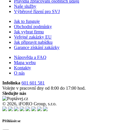
Pravidla zpracování osobních údajů
Naše služby
Výběrové řízení pro SVJ
Jak to funguje
Obchodní podmínky
Jak vybrat firmu
Veřejné zakázky EU
Jak připravit nabídku
Garance získání zakázky
Nápověda a FAQ
Mapa webu
Kontakty
O nás
Infolinka
601 601 581
Volejte v pracovní dny od 8:00 do 17:00 hod.
Sledujte nás
© 2026, iFORO Group, s.r.o.
Příhlásit se