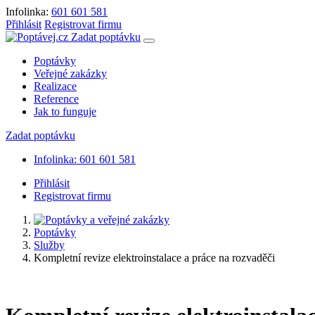
Infolinka:
601 601 581
Přihlásit
Registrovat firmu
Zadat poptávku
Poptávky
Veřejné zakázky
Realizace
Reference
Jak to funguje
Zadat poptávku
Infolinka: 601 601 581
Přihlásit
Registrovat firmu
Poptávky
Služby
Kompletní revize elektroinstalace a práce na rozvaděči