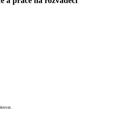
ce a práce na rozvaděči
ktovat.