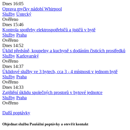
Dnes 16:05
Oprava myčky nádobí Whirpool
Služby
Ústecký
Ověřeno
Dnes 15:46
Kontrola spotřeby elektrospotřebičů a jističů v bytě
Služby
Praha
Ověřeno
Dnes 14:52
Úklid předsíně, koupelny a kuchyně s dodáním čisticích prostředků
Služby
Karlovarský
Ověřeno
Dnes 14:37
Úklidové služby ve 3 bytech, cca 3 - 4 místnosti v jednom bytě
Služby
Praha
Ověřeno
Dnes 14:33
Zajištění úklidu společných prostorů v bytové jednotce
Služby
Praha
Ověřeno
Další poptávky
Objednat službu Paušální poptávky a otevřít kontakt