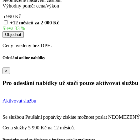
Neomezené nastavení zasílání
Výhodný poměr cena/výkon
5 990 Kč
+12 měsíců za 2 000 Kč
Sleva 33 %
Ceny uvedeny bez DPH.
Odeslání online nabídky
×
Pro odeslání nabídky už stačí pouze aktivovat službu
Aktivovat službu
Se službou Paušální poptávky získáte možnost poslat NEOMEZENÝ 
Cena služby 5 990 Kč na 12 měsíců.
Poptávku nyní ověřujeme a budeme vás kontaktovat.