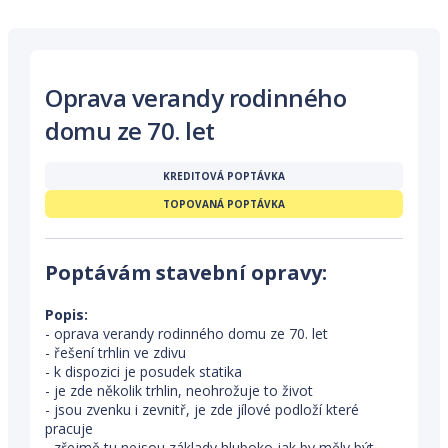
Oprava verandy rodinného
domu ze 70. let
KREDITOVÁ POPTÁVKA
TOPOVANÁ POPTÁVKA
Poptávám stavební opravy:
Popis:
- oprava verandy rodinného domu ze 70. let
- řešení trhlin ve zdivu
- k dispozici je posudek statika
- je zde několik trhlin, neohrožuje to život
- jsou zvenku i zevnitř, je zde jílové podloží které
pracuje
- zřejmě tu nejsou základy hluboko jak by měly být