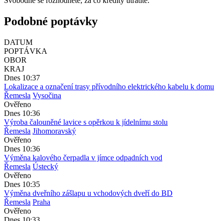
Svobodně se rozhodnete, za co kredity utratíte.
Podobné poptávky
DATUM
POPTÁVKA
OBOR
KRAJ
Dnes 10:37
Lokalizace a označení trasy přívodního elektrického kabelu k domu
Řemesla
Vysočina
Ověřeno
Dnes 10:36
Výroba čalouněné lavice s opěrkou k jídelnímu stolu
Řemesla
Jihomoravský
Ověřeno
Dnes 10:36
Výměna kalového čerpadla v jímce odpadních vod
Řemesla
Ústecký
Ověřeno
Dnes 10:35
Výměna dveřního zášlapu u vchodových dveří do BD
Řemesla
Praha
Ověřeno
Dnes 10:33