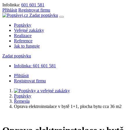
Infolinka:
601 601 581
Přihlásit
Registrovat firmu
Zadat poptávku
Poptávky
Veřejné zakázky
Realizace
Reference
Jak to funguje
Zadat poptávku
Infolinka: 601 601 581
Přihlásit
Registrovat firmu
Poptávky
Řemesla
Oprava elektroinstalace v bytě 1+1, plocha bytu cca 36 m2