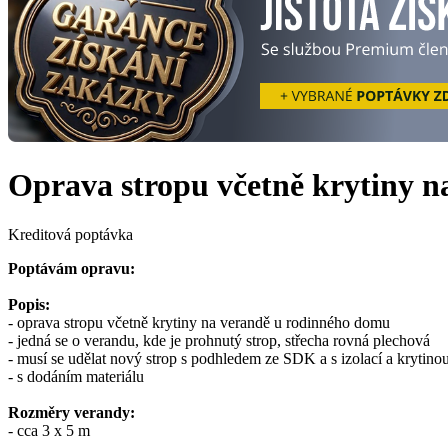
Oprava stropu včetně krytiny 
Kreditová poptávka
Poptávám opravu:
Popis:
- oprava stropu včetně krytiny na verandě u rodinného domu
- jedná se o verandu, kde je prohnutý strop, střecha rovná plechová
- musí se udělat nový strop s podhledem ze SDK a s izolací a krytino
- s dodáním materiálu
Rozměry verandy:
- cca 3 x 5 m