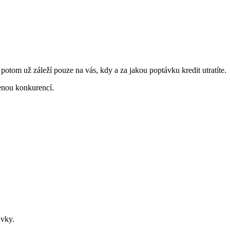
a potom už záleží pouze na vás, kdy a za jakou poptávku kredit utratíte.
enou konkurencí.
ávky.