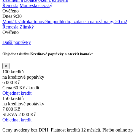
Zastínění a izolace oken z exteriéru
Řemesla
Moravskoslezský
Ověřeno
Dnes 9:30
Montáž sádrokartonového podhledu, izolace a parozábrany, 20 m2
Řemesla
Zlínský
Ověřeno
Další poptávky
Objednat službu Kreditové poptávky a otevřít kontakt
×
100 kreditů
na kreditové poptávky
6 000 Kč
Cena 60 Kč / kredit
Objednat kredit
150 kreditů
na kreditové poptávky
7 000 Kč
SLEVA 2 000 Kč
Objednat kredit
Ceny uvedeny bez DPH. Platnost kreditů 12 měsíců. Platbu online 