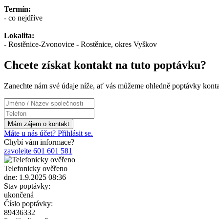
Termín:
- co nejdříve
Lokalita:
- Rostěnice-Zvonovice - Rostěnice, okres Vyškov
Chcete získat kontakt na tuto poptávku?
Zanechte nám své údaje níže, ať vás můžeme ohledně poptávky konta
Máte u nás účet? Přihlásit se.
Chybí vám informace?
zavolejte 601 601 581
Telefonicky ověřeno
dne: 1.9.2025 08:36
Stav poptávky:
ukončená
Číslo poptávky:
89436332