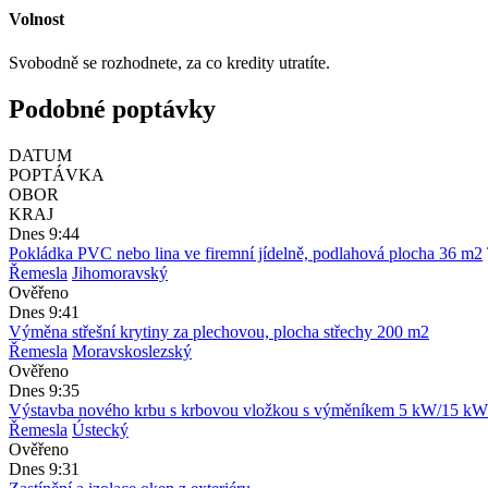
Volnost
Svobodně se rozhodnete, za co kredity utratíte.
Podobné poptávky
DATUM
POPTÁVKA
OBOR
KRAJ
Dnes 9:44
Pokládka PVC nebo lina ve firemní jídelně, podlahová plocha 36 m2
Řemesla
Jihomoravský
Ověřeno
Dnes 9:41
Výměna střešní krytiny za plechovou, plocha střechy 200 m2
Řemesla
Moravskoslezský
Ověřeno
Dnes 9:35
Výstavba nového krbu s krbovou vložkou s výměníkem 5 kW/15 kW
Řemesla
Ústecký
Ověřeno
Dnes 9:31