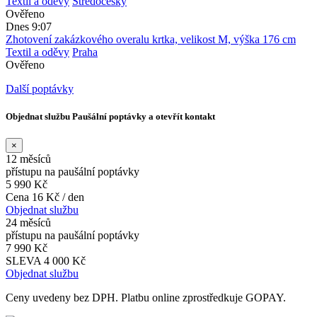
Textil a oděvy
Středočeský
Ověřeno
Dnes 9:07
Zhotovení zakázkového overalu krtka, velikost M, výška 176 cm
Textil a oděvy
Praha
Ověřeno
Další poptávky
Objednat službu Paušální poptávky a otevřít kontakt
×
12 měsíců
přístupu na paušální poptávky
5 990 Kč
Cena 16 Kč / den
Objednat službu
24 měsíců
přístupu na paušální poptávky
7 990 Kč
SLEVA 4 000 Kč
Objednat službu
Ceny uvedeny bez DPH. Platbu online zprostředkuje GOPAY.