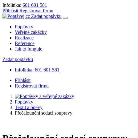
Infolinka:
601 601 581
Přihlásit
Registrovat firmu
Zadat poptávku
Poptávky
Veřejné zakázky
Realizace
Reference
Jak to funguje
Zadat poptávku
Infolinka: 601 601 581
Přihlásit
Registrovat firmu
Poptávky
Textil a oděvy
Přečalounění sedací soupravy