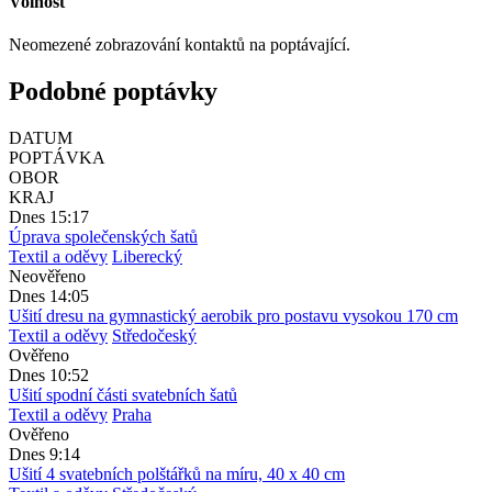
Volnost
Neomezené zobrazování kontaktů na poptávající.
Podobné poptávky
DATUM
POPTÁVKA
OBOR
KRAJ
Dnes 15:17
Úprava společenských šatů
Textil a oděvy
Liberecký
Neověřeno
Dnes 14:05
Ušití dresu na gymnastický aerobik pro postavu vysokou 170 cm
Textil a oděvy
Středočeský
Ověřeno
Dnes 10:52
Ušití spodní části svatebních šatů
Textil a oděvy
Praha
Ověřeno
Dnes 9:14
Ušití 4 svatebních polštářků na míru, 40 x 40 cm