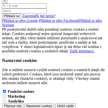
×
Zapomněli jste heslo?
Přihlásit se
Přihlásit se přes Google
Přihlásit se přes Facebook
Přihlásit se přes
Seznam
Při poskytování služeb nám pomáhají soubory cookies a osobní
údaje. Cookies podporují nejen správné fungování webových
stránek, ale díky všem datům můžeme porozumět a analyzovat jak
náš web a služby, které poskytujeme, používáte a nadále je tak
vylepšovat. V rámci legislativních úprav je tak třeba váš souhlas s
použitím souborů cookies a osobních údajů.
Další informace
.
Nastavení cookies
Zde si můžete nastavit využití souborů cookies a ostatních údajů dle
vašich preferencí. Cookies, které jsou nezbytně nutné pro provoz
této stránky (funkční cookies), se ukládají vždy. Všechny ostatní
možnosti můžete nastavit níže.
Funkční cookies
Marketing
Analytika
Přijmout vše
Nastavení cookies
Uložit výběr