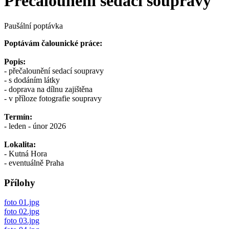
Přečalounění sedací soupravy
Paušální poptávka
Poptávám čalounické práce:
Popis:
- přečalounění sedací soupravy
- s dodáním látky
- doprava na dílnu zajištěna
- v příloze fotografie soupravy
Termín:
- leden - únor 2026
Lokalita:
- Kutná Hora
- eventuálně Praha
Přílohy
foto 01.jpg
foto 02.jpg
foto 03.jpg