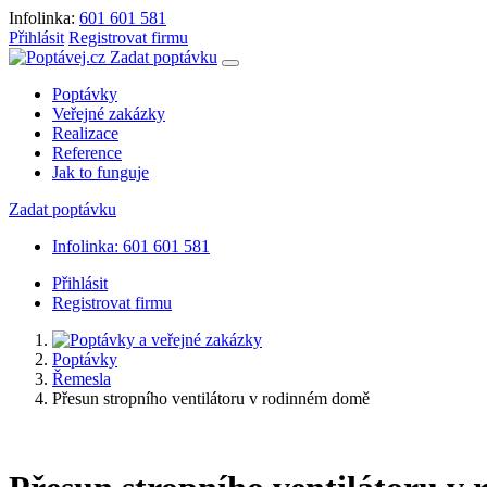
Infolinka:
601 601 581
Přihlásit
Registrovat firmu
Zadat poptávku
Poptávky
Veřejné zakázky
Realizace
Reference
Jak to funguje
Zadat poptávku
Infolinka: 601 601 581
Přihlásit
Registrovat firmu
Poptávky
Řemesla
Přesun stropního ventilátoru v rodinném domě