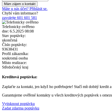
Máte u nás účet? Přihlásit se.
Chybí vám informace?
zavolejte 601 601 581
Telefonicky ověřeno
dne: 6.5.2025 08:08
Stav poptávky:
ukončená
Číslo poptávky:
93638431
Profil zákazníka:
soukromá osoba
Místo realizace:
Středočeský kraj
Kreditová poptávka:
Zaplaťte za kontakt, jen když ho potřebujete! Stačí mít dobitý kredit 
Garantujeme ověřené kontakty u všech kreditových poptávek s omez
Vytisknout poptávku
Zadat zdarma poptávku