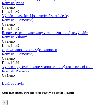
Řemesla
Praha
Ověřeno
Dnes 16:30
Výměna klasické sklokeramické varné desky
Řemesla
Olomoucký
Ověřeno
Dnes 16:29
Renovace smaltované vany v rodinném domě, nový nátěr
Řemesla
Zlínský
Ověřeno
Dnes 16:29
Oprava šamotu v krbových kamnech
Řemesla
Olomoucký
Ověřeno
Dnes 16:26
Výměna plynového kotle Viadrus za nový kondenzační kotel
Řemesla
Plzeňský
Ověřeno
Další poptávky
Objednat službu Kreditové poptávky a otevřít kontakt
×