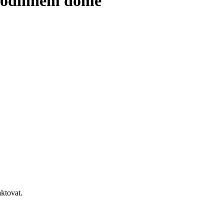
 rodinném domě
ktovat.